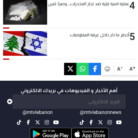
4
عملية امنية ليلية ضد تجار المخدرات.. وصيدٌ ثمين
5
أخطر ما دار داخل غرفة المفاوضات
-
+
A
A
أهم الأخبار و الفيديوهات في بريدك الالكتروني
@mtvlebanon
@mtvlebanonnews