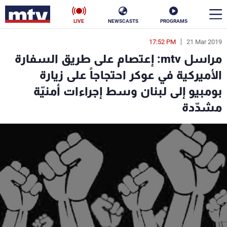
LIVE
NEWSCASTS
PROGRAMS
17:52 PM
21 Mar 2019
en
مراسل mtv: إعتصام على طريق السفارة
الأخبار
الأميركية في عوكر احتجاجاً على زيارة
بومبيو إلى لبنان وسط إجراءات أمنيّة
سياسة
ناس
مشدّدة
إقتصاد
فن
منوعات
رياضة
كأس العالم
البرامج
جدول البرامج