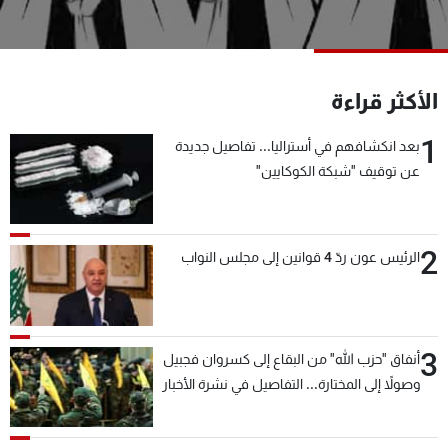
شاهد البرامج
الترددات
الأكثر قراءة
عن MTV
وظائف
الإنـتـاج
تواصل معنا
1
بعد انكشافهم في أستراليا... تفاصيل جديدة
لاعلاناتكم
شروط الإسـتخدام
عن توقيف "شبكة الكوكايين"
سياسة الخصوصية
2
الرئيس عون ردّ 4 قوانين إلى مجلس النواب
3
أنفاق "حزب الله" من البقاع إلى كسروان فجبيل
وصولاً إلى المختارة... التفاصيل في نشرة الأخبار
بعد قليل