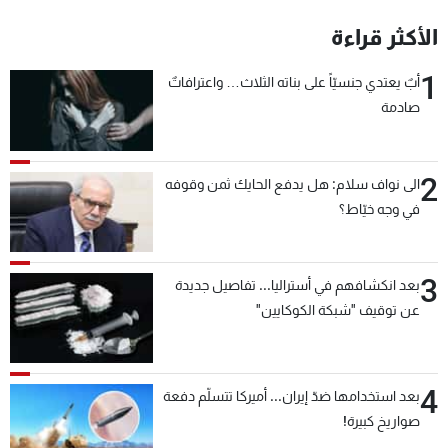
شاهد البرامج
الأكثر قراءة
الترددات
1
أبٌ يعتدي جنسيّاً على بناته الثلاث… واعترافاتٌ
صادمة
عن MTV
وظائف
الإنـتـاج
تواصل معنا
لاعلاناتكم
شروط الإسـتخدام
سياسة الخصوصية
2
الى نواف سلام: هل يدفع الحايك ثمن وقوفه
في وجه خيّاط؟
3
بعد انكشافهم في أستراليا... تفاصيل جديدة
عن توقيف "شبكة الكوكايين"
4
بعد استخدامها ضدّ إيران... أميركا تتسلّم دفعة
صواريخ كبيرة!