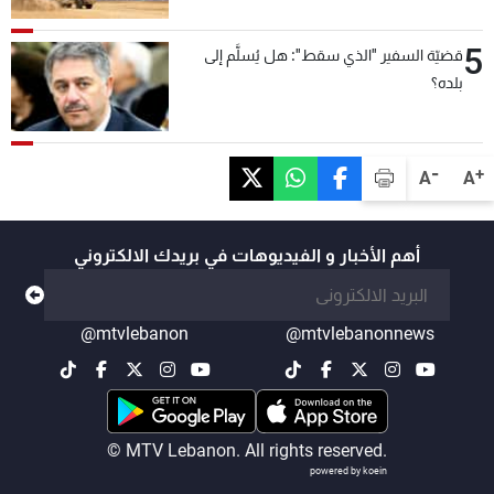
5
قضيّة السفير "الذي سقط": هل يُسلَّم إلى
بلده؟
-
+
A
A
أهم الأخبار و الفيديوهات في بريدك الالكتروني
@mtvlebanon
@mtvlebanonnews
© MTV Lebanon. All rights reserved.
powered by koein