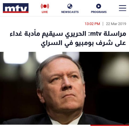
LIVE
NEWSCASTS
PROGRAMS
13:02 PM
22 Mar 2019
en
مراسلة mtv: الحريري سيقيم مأدبة غداء
الأخبار
على شرف بومبيو في السراي
سياسة
ناس
إقتصاد
فن
منوعات
رياضة
كأس العالم
البرامج
جدول البرامج