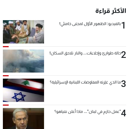
شاهد البرامج
الأكثر قراءة
الترددات
1
بالفيديو: الظهور الأوّل لمجتبى خامنئي!
عن MTV
وظائف
الإنـتـاج
تواصل معنا
لاعلاناتكم
شروط الإسـتخدام
سياسة الخصوصية
2
حالة طوارئ وإخلاءات... والنار تلاحق السكان!
3
ما الذي غيّرته المفاوضات اللبنانية الإسرائيلية؟
4
"عمل حازم في لبنان"... ماذا أعلن نتنياهو؟