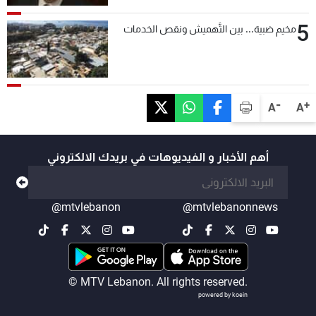
5
مخيم ضبية... بين التَّهميش ونقص الخدمات
-
+
A
A
أهم الأخبار و الفيديوهات في بريدك الالكتروني
@mtvlebanon
@mtvlebanonnews
© MTV Lebanon. All rights reserved.
powered by koein