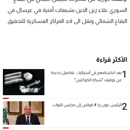
شاهد البرامج
السوري علاء زين الدين بشبهات أمنية في عرسال في
الترددات
البقاع الشمالي ونقل الى احد المراكز العسكرية للتحقيق.
عن MTV
وظائف
الإنـتـاج
تواصل معنا
لاعلاناتكم
شروط الإسـتخدام
سياسة الخصوصية
الأكثر قراءة
1
بعد انكشافهم في أستراليا... تفاصيل جديدة
عن توقيف "شبكة الكوكايين"
2
الرئيس عون ردّ 4 قوانين إلى مجلس النواب