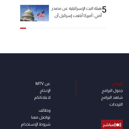
5
هيئة البث الإسرائيلية عن مصدر
أمني: أميركا أبلغت إسرائيل أن
"حزب الله" لم يخرق وقف إطلاق
النار أمس في مجدل زون
وطلبت منها عدم التصعيد
خشية أن يؤثر ذلك على
مفاوضات روما
البرامج
عن MTV
جدول البرامج
الإنـتـاج
شاهد البرامج
لاعلاناتكم
الترددات
وظائف
تواصل معنا
شروط الإسـتخدام
مباشر