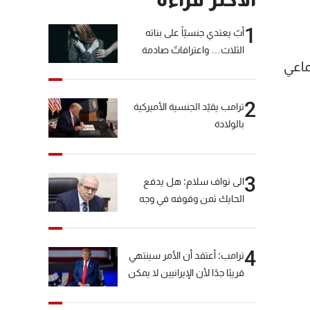
1
أبٌ يعتدي جنسيّاً على بناته
الثلاث… واعترافاتٌ صادمة
ماعي
2
ترامب يقيّد الجنسية الأميركية
بالولادة
3
الى نواف سلام: هل يدفع
الحايك ثمن وقوفه في وجه
خيّاط؟
4
ترامب: أعتقد أن الأمر سينتهي
قريبًا جدًا لأن الإيرانيين لا يمكن
أن يستمروا على هذا الحال