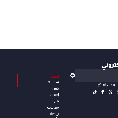
كتروني
الأخبار
سياسة
@mtvleba
ناس
إقتصاد
فن
منوعات
رياضة