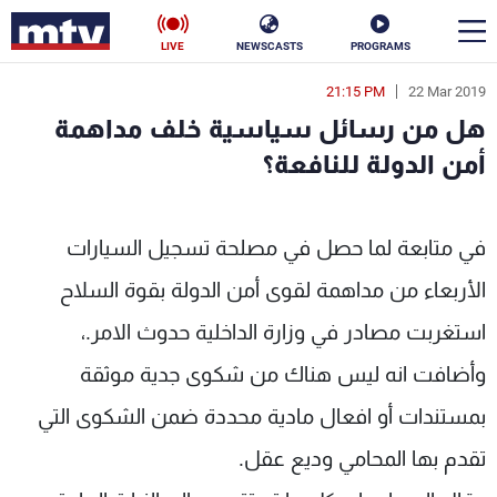
LIVE
NEWSCASTS
PROGRAMS
21:15 PM
22 Mar 2019
en
هل من رسائل سياسية خلف مداهمة
الأخبار
أمن الدولة للنافعة؟
سياسة
ناس
في متابعة لما حصل في مصلحة تسجيل السيارات
إقتصاد
فن
الأربعاء من مداهمة لقوى أمن الدولة بقوة السلاح
منوعات
رياضة
استغربت مصادر في وزارة الداخلية حدوث الامر.،
كأس العالم
وأضافت انه ليس هناك من شكوى جدية موثقة
بمستندات أو افعال مادية محددة ضمن الشكوى التي
تقدم بها المحامي وديع عقل.
البرامج
جدول البرامج