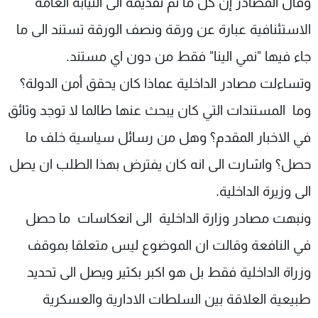
وقال المصادر إن كل ما تم تقديمه الى النيابة العامة
شاهد البرامج
الاستئنافية عبارة عن ورقة ونصف الورقة تستند الى ما
الترددات
جاء فيها "نمي الينا" فقط من دون اي مستند.
عن MTV
وظائف
وتساءلت مصادر الداخلية عماذا كان يحقق أمن الدولة؟
الإنـتـاج
تواصل معنا
وما المستندات التي كان يبحث عنها طالما لا توجد وثائق
لاعلاناتكم
شروط الإسـتخدام
سياسة الخصوصية
في الاخبار المقدم؟ وهل من رسائل سياسية خلف ما
حصل؟ واشارت الى انه كان يفترض بهذا الطلب ان يصل
الى وزيرة الداخلية.
ونبهت مصادر وزارة الداخلية الى انعكاسات ما حصل
في النافعة وقالت ان الموضوع ليس متعلقا بموقف
وزراة الداخلية فقط بل هو اكبر بكثير ويصل الى تحديد
طبيعية العلاقة بين السلطات الادارية والعسكرية