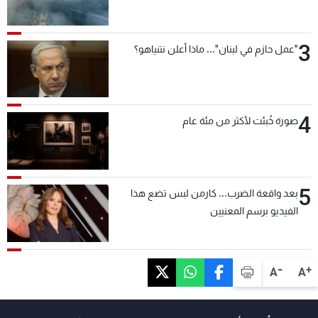
3
"عمل حازم في لبنان"... ماذا أعلن نتنياهو؟
4
صورة خُبئت لأكثر من مئة عام
5
بعد واقعة الضرب... كارمن لبس تضع هذا
الفيديو برسم المعنيين
-
+
A
A