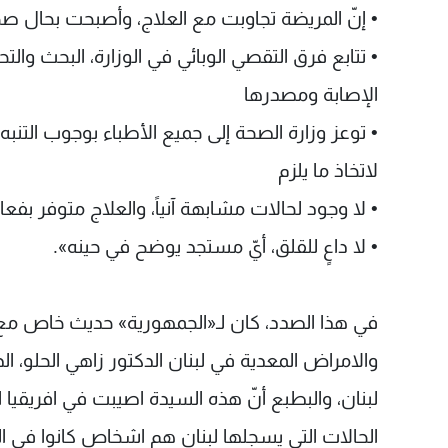
• إنّ المريضة تجاوبت مع العلاج، وأصبحت بحال 
• تتابع فرق التقصي الوبائي في الوزارة، البحث وا
الإصابة ومصدرها
• توعز وزارة الصحة إلى جميع الأطباء بوجوب التنبه إ
لاتخاذ ما يلزم
• لا وجود لحالات مشابهة آنياً، والعلاج متوفر بفعا
• لا داعٍ للقلق، أيّ مستجد يوضح في حينه».
في هذا الصدد، كان لـ«الجمهورية» حديث خاص مع ا
والامراض المعدية في لبنان الدكتور زاهي الحلو، الذي 
لبنان، والبطبع أنّ هذه السيدة اصيبت في افريقيا 
الحالات التي يسجلها لبنان هم اشخاص كانوا في ال