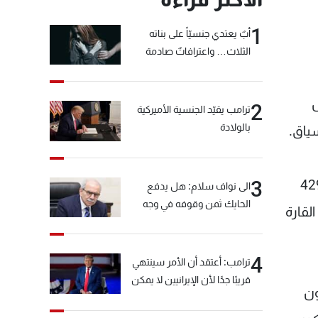
1
أبٌ يعتدي جنسيّاً على بناته
الثلاث… واعترافاتٌ صادمة
ل
2
ترامب يقيّد الجنسية الأميركية
بالولادة
سياق.
صابة بالملاريا حتى العام 2016، و429000
3
الى نواف سلام: هل يدفع
الحايك ثمن وقوفه في وجه
ة في القارة
خيّاط؟
4
ترامب: أعتقد أن الأمر سينتهي
قريبًا جدًا لأن الإيرانيين لا يمكن
ون
أن يستمروا على هذا الحال