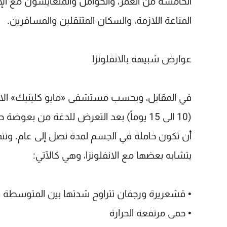
الخامسة من العمر، والحوامل والمتعايشون مع الإي
المناعة اللازمة، والسكان المتنقلين والمسافرين.
عوارض شبيهة بالانفلونزا
في المقابل، وبحسب مستشفى «مايو كلينيك» الامي
(10 الى 15 يوماً) بعد التعرض للدغة من ب
أن تكون خاملة في الجسم لمدة تصل إلى عام. وتتم
يتشابه بعضها مع الانفلونزا، وهي كالآتي:
• قشعريرة ورجفان تتراوح شدتها بين المتوسطة 
• حمى مرتفعة الحرارة