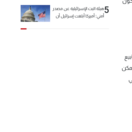
كون
5
هيئة البث الإسرائيلية عن مصدر
أمني: أميركا أبلغت إسرائيل أن
"حزب الله" لم يخرق وقف إطلاق
النار أمس في مجدل زون
وطلبت منها عدم التصعيد
خشية أن يؤثر ذلك على
مفاوضات روما
يع
يمكن
ي