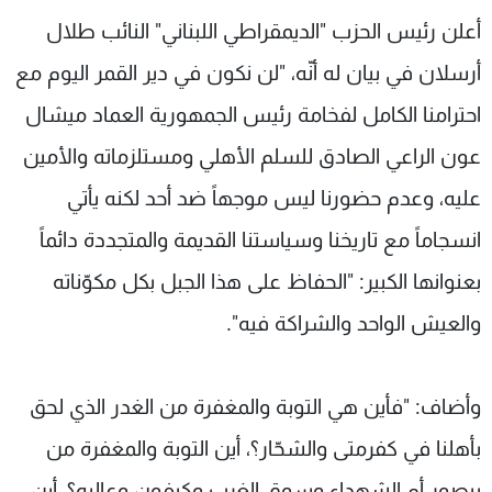
شاهد البرامج
أعلن رئيس الحزب "الديمقراطي اللبناني" النائب طلال
الترددات
أرسلان في بيان له أنّه، "لن نكون في دير القمر اليوم مع
احترامنا الكامل لفخامة رئيس الجمهورية العماد ميشال
عن MTV
وظائف
الإنـتـاج
تواصل معنا
عون الراعي الصادق للسلم الأهلي ومستلزماته والأمين
لاعلاناتكم
شروط الإسـتخدام
عليه، وعدم حضورنا ليس موجهاً ضد أحد لكنه يأتي
سياسة الخصوصية
انسجاماً مع تاريخنا وسياستنا القديمة والمتجددة دائماً
بعنوانها الكبير: "الحفاظ على هذا الجبل بكل مكوّناته
والعيش الواحد والشراكة فيه".
وأضاف: "فأين هي التوبة والمغفرة من الغدر الذي لحق
بأهلنا في كفرمتى والشحّار؟، أين التوبة والمغفرة من
بيصور أم الشهداء وسوق الغرب وكيفون وعاليه؟، أين