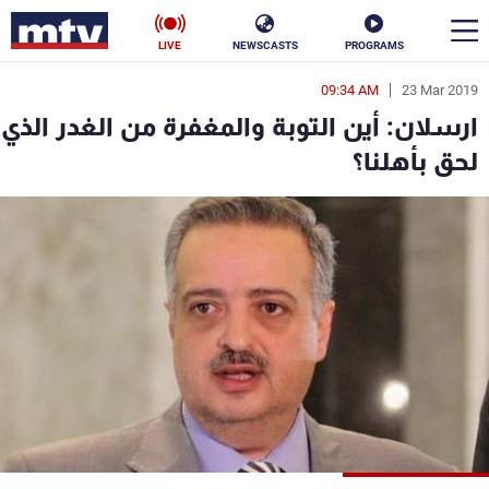
LIVE
NEWSCASTS
PROGRAMS
09:34 AM
23 Mar 2019
en
ارسلان: أين التوبة والمغفرة من الغدر الذي
الأخبار
لحق بأهلنا؟
سياسة
ناس
إقتصاد
فن
منوعات
رياضة
كأس العالم
البرامج
جدول البرامج