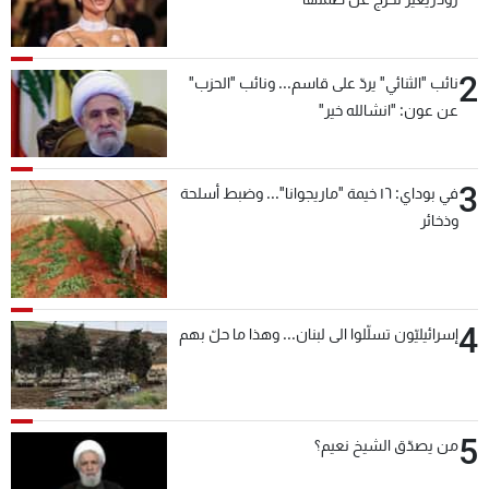
2
نائب "الثنائي" يردّ على قاسم... ونائب "الحزب"
عن عون: "انشالله خير"
3
في بوداي: ١٦ خيمة "ماريجوانا"... وضبط أسلحة
وذخائر
4
إسرائيليّون تسلّلوا الى لبنان... وهذا ما حلّ بهم
5
من يصدّق الشيخ نعيم؟