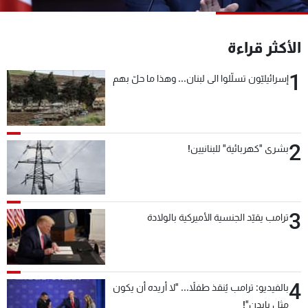
شاهد البرامج
الترددات
الأكثر قراءة
1
إسرائيليّون تسلّلوا الى لبنان... وهذا ما حلّ بهم
عن MTV
وظائف
الإنـتـاج
تواصل معنا
لاعلاناتكم
شروط الإسـتخدام
سياسة الخصوصية
2
بشرى "كهربائية" للبنانيين!
3
ترامب يقيّد الجنسية الأميركية بالولادة
4
بالفيديو: ترامب يُنقذ طفلاً... "لا أريده أن يكون
مثل بايدن"!