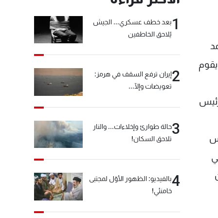
1
بعد خطف عسكري... الجيش
يُلاحق الخاطفين
د
يقوم
2
إيران ترفع السقف في هرمز:
تعويضات وإلّا...
رئيس
3
حالة طوارئ وإخلاءات... والنار
يس
تلاحق السكان!
ي
4
بالفيديو: الظهور الأوّل لمجتبى
خامنئي!