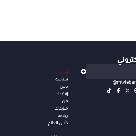
كتروني
الأخبار
سياسة
@mtvleba
ناس
إقتصاد
فن
منوعات
رياضة
كأس العالم