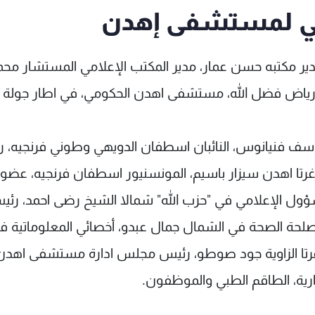
يلي لمستشفى إهدن
 مدير مكتبه حسن عمار، مدير المكتب الإعلامي المستشار محم
 رياض فضل الله، مستشفى اهدن الحكومي، في اطار جولة 
يوسف فنيانوس، النائبان اسطفان الدويهي وطوني فرنجيه، 
ة زغرتا اهدن سيزار باسيم، المونسنيور اسطفان فرنجيه، عضو
ؤول الإعلامي في "حزب الله" شمالا الشيخ رضى احمد، رئ
لحة الصحة في الشمال جمال عبدو، أخصائي المعلوماتية ف
زغرتا الزاوية جود صوطو، رئيس مجلس ادارة مستشفى اهدن
ارية، الطاقم الطبي والموظفون.