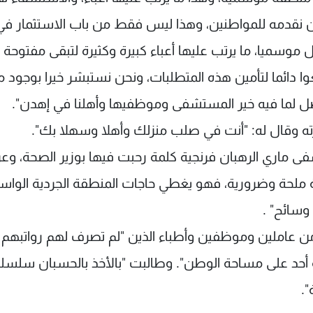
ن نقدمه للمواطنين، وهذا ليس فقط من باب الاستثمار في
سميا، ما يرتب عليها أعباء كبيرة وكثيرة لتبقى مفتوحة أ
وا دائما لتأمين هذه المتطلبات، ونحن نستبشر خيرا بوجود م
يحصل لما فيه خير المستشفى وموظفيها وأهلنا في إهدن".
ته وقال له: "أنت في صلب منزلك وأهلا وسهلا بك".
 ماري الرهبان فرنجية كلمة رحبت فيها بوزير الصحة، و
ملحة وضرورية، فهو يغطي حاجات المنطقة الجردية الواس
 عاملين وموظفين وأطباء الذين "لم تصرف لهم رواتبهم 
م يفعله أحد على مساحة الوطن". وطالبت "بالأخذ بالحسبان سلسل
".