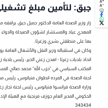
+
A
-
جبق: لتأمين مبلغ تشغ
A
زار وزير الصحة العامة الدكتور جميل جبق، يرافقه
المهدي عياد والمستشار لشؤون الصيدلة والدواء
بها على منطقتي بشري وزغرتا.
وكان في استقباله وزير النقل والأشغال العامة 
اتحاد بلديات زغرتا - اهدن زعني الخير، رئيس بلدي
المكتب السياسي في "حزب الله" محمد صالح، المس
لجنة الصحة في المرده انطوان فنيانوس، رئيس مص
وزارة الصحة فرانسوا فنيانوس، رئيس لجنة تجار 
الحكومي المدير العام جوزف فرنجية مع الهيئة الإد
343434