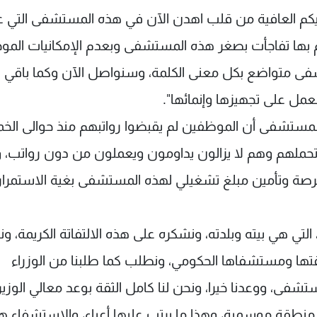
كم العافية من قلب اهدن الآن في هذه المستشفى التي ع
 التي نقوم بها تفاجأت بصغر هذه المستشفى وبعدم الإمكانيات الم
 مواطن، انه مستشفى متواضع بكل معنى الكلمة، وسنواصل الآن وكما باقي
مل على تجهيزها وإنمائها".
ذه المستشفى أن الموظفين لم يقبضوا رواتبهم منذ حوالى ال
ملهم وهم لا يزالون يداومون ويعملون من دون رواتب، و
رصة وتأمين مبلغ تشغيلي لهذه المستشفى بغية الاستمرار
لتي هي بيته وبلدته، ونشكره على هذه الالتفاتة الكريمة، ونح
تها ومستشفاها الحكومي، ونطلب كما طلبنا من الوزراء
فى، ووعدنا خيرا، ونحن لنا كامل الثقة بوعد معالي الوزير"
نطقة موسمية، وهذا ما يرتب عليها أعباء، والاستشفاء ه