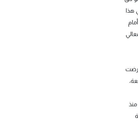
 هذا
مام
عالي
عرضت
عة،
منذ
ة