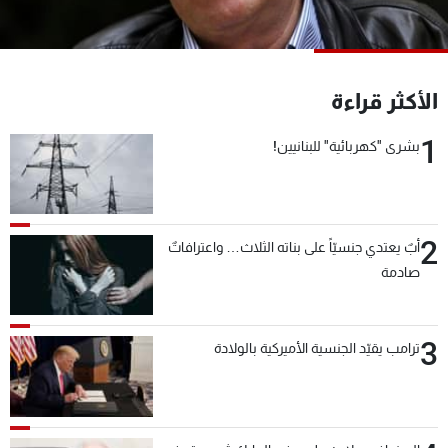
شاهد البرامج
الترددات
الأكثر قراءة
عن MTV
وظائف
الإنـتـاج
تواصل معنا
1
بشرى "كهربائية" للبنانيين!
لاعلاناتكم
شروط الإسـتخدام
سياسة الخصوصية
2
أبٌ يعتدي جنسيّاً على بناته الثلاث… واعترافاتٌ
صادمة
3
ترامب يقيّد الجنسية الأميركية بالولادة