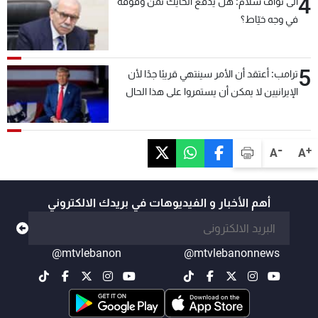
4
الى نواف سلام: هل يدفع الحايك ثمن وقوفه
في وجه خيّاط؟
5
ترامب: أعتقد أن الأمر سينتهي قريبًا جدًا لأن
الإيرانيين لا يمكن أن يستمروا على هذا الحال
-
+
A
A
أهم الأخبار و الفيديوهات في بريدك الالكتروني
@mtvlebanon
@mtvlebanonnews