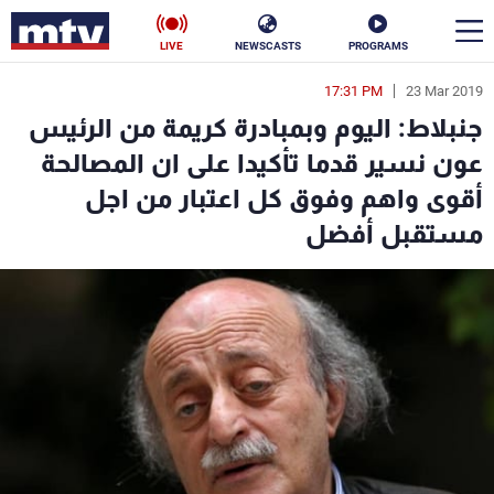
LIVE
NEWSCASTS
PROGRAMS
17:31 PM
23 Mar 2019
en
جنبلاط: اليوم وبمبادرة كريمة من الرئيس
الأخبار
عون نسير قدما تأكيدا على ان المصالحة
أقوى واهم وفوق كل اعتبار من اجل
سياسة
ناس
مستقبل أفضل
إقتصاد
فن
منوعات
رياضة
كأس العالم
البرامج
جدول البرامج