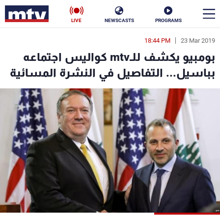
LIVE
NEWSCASTS
PROGRAMS
18:44 PM
23 Mar 2019
en
بومبيو يكشف للـmtv كواليس اجتماعه
الأخبار
بباسيل... التفاصيل في النشرة المسائية
سياسة
ناس
إقتصاد
فن
منوعات
رياضة
كأس العالم
البرامج
جدول البرامج