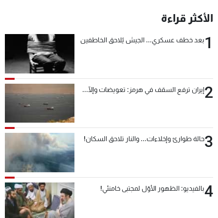
شاهد البرامج
الأكثر قراءة
الترددات
1
بعد خطف عسكري... الجيش يُلاحق الخاطفين
عن MTV
وظائف
الإنـتـاج
تواصل معنا
لاعلاناتكم
شروط الإسـتخدام
سياسة الخصوصية
2
إيران ترفع السقف في هرمز: تعويضات وإلّا...
3
حالة طوارئ وإخلاءات... والنار تلاحق السكان!
4
بالفيديو: الظهور الأوّل لمجتبى خامنئي!