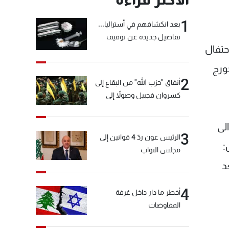
1
بعد انكشافهم في أستراليا...
تفاصيل جديدة عن توقيف
حتفال
"شبكة الكوكايين"
ورج
2
أنفاق "حزب الله" من البقاع إلى
كسروان فجبيل وصولاً إلى
المختارة... التفاصيل في نشرة
الأخبار بعد قليل
لى
3
الرئيس عون ردّ 4 قوانين إلى
:
مجلس النواب
عد
4
أخطر ما دار داخل غرفة
المفاوضات