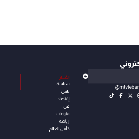
كتروني
الأخبار
سياسة
@mtvleba
ناس
إقتصاد
فن
منوعات
رياضة
كأس العالم