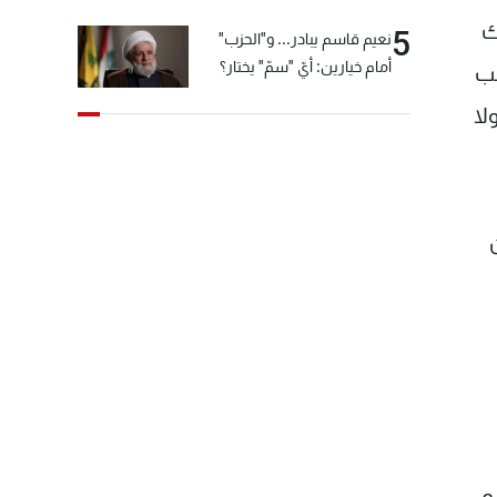
ك
5
نعيم قاسم يبادر... و"الحزب"
أمام خيارين: أيّ "سمّ" يختار؟
حب
لا
رم،