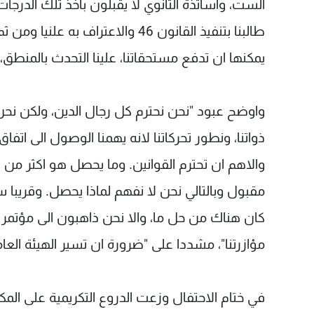
الست، واساتذة الثانوي لا يقبلون بأخذ تلك الدرجات 
يمكنها ان تدفع مستحقاتنا، علينا التحدث بالمنطق،
واوضح عبود "نحن نحترم كل رجال الدين، ولكن نحن 
ذواتنا، ونطور تحركاتنا لانه يهمنا الوصول الى ات
والاهم ان تحترم القوانين. وما يحصل هو اكثر من تعد
مقبول وبالتالي نحن لا نفهم لماذا يحصل. وقريبا 
كان هناك من حل ما، والا نحن ذاهبون الى مؤت
مؤازرتنا"، مشددا على "ضرورة ان تسير الهيئة العام
في ختام الاحتفال وزعت الدروع التكريمية على المك