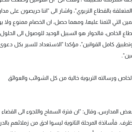
لمتعلقة بالقطاع التربوي"، واشار الى "اننا حريصون على مدا
ن التي ائتمنا عليها، ومهما حصل، ان الخصام ممنوع ولا ي
طاع الخاص، فالحوار هو السبيل الوحيد للوصول الى الحلول"
 وتطبيق كامل القوانين"، مؤكدا "الاستعداد للسير بكل دعوى
ين".
لخاص ورسالته التربوية خالية من كل الشوائب والعوائق
ض المدارس، وقال: "ان فترة السماح واللجوء الى القضاء
ف. فأساتذة المرحلة الثانوية ليسوا احق من زملائهم بالد