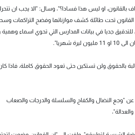
راف بالقانون، او ليس هذا فسادا؟"، وسال: "الا يجب ان تتحر
فيذ القانون تحت طائلة كشف موازناتها وفضح التراكمات وس
 للتدقيق جديا في بيانات المدارس التي تحوي اسماء وهمية و
ة شهريا".
البة بالحقوق ولن تستكين حتى تعود الحقوق كاملة، فاذا كان
عن "وجع النضال والكفاح والسلسلة والدرجات والصعاب
والعدالة"،
لنقيب عبود عن القانون 46 و"المعارضة الشرسة لتطبيقه"، ولفت الى "ان القوانين وضعت لتحت