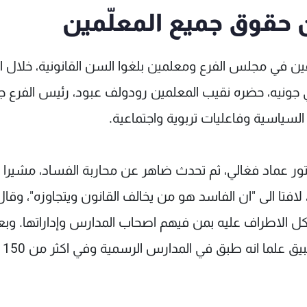
 حقوق جميع المعلّمين
ين في مجلس الفرع ومعلمين بلغوا السن القانونية، خلال ا
ي جونيه، حضره نقيب المعلمين رودولف عبود، رئيس الفرع ج
لسياسية وفاعليات تربوية واجتماعية.
كتور عماد فغالي، ثم تحدث ضاهر عن محاربة الفساد، مشيرا ا
لافتا الى "ان الفاسد هو من يخالف القانون ويتجاوزه"، وقال
21/8/201 وتمت موافقة كل الاطراف عليه بمن فيهم اصحاب المدارس وإداراتها. وب
صدوره قامت القيامة وقيل عنه انه غير قابل للتطبيق علما انه طبق في المدارس الرسمية وفي اكثر من 150