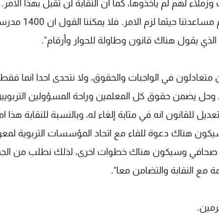
وزملاء لهم لم يأخذوها، كما ان النقابة لن تقبل بهذا الامر. 
طالبنا بتنفيذ القانون 46 والاعتراف به علنيا ومن ثم مساعدتنا حيثما
 الذي يقول هناك قانون وطاولة للحوار وأرقام".
متعادلون في الواجبات والحقوق، ولا نتحدى احدا انما فقط
فاق وحل يضمن حقوق كل المعلمين وراحة المسؤولين التربويي
يل للقانون انه في مثابة إلغاء له، وبالنسبة للنقابة هذا ام
سيكون هناك دعوة للقاء مع اتحاد المؤسسات التربوية لمعرف
مر صحافي وسيكون هناك خطوات اخرى، لذلك نطلب من الج
ة مع النقابة والتضامن معا".
رمين.