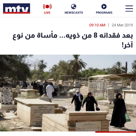
LIVE
NEWSCASTS
PROGRAMS
09:10 AM
24 Mar 2019
en
بعد فقدانه 8 من ذويه... مأساة من نوع
الأخبار
آخر!
سياسة
ناس
إقتصاد
فن
منوعات
رياضة
كأس العالم
البرامج
جدول البرامج