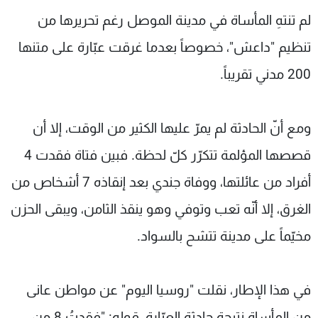
شاهد البرامج
لم تنتهِ المأساة في مدينة الموصل رغم تحريرها من
الترددات
تنظيم "داعش"، خصوصاً بعدما غرقت عبّارة على متنها
200 مدني تقريباً.
عن MTV
وظائف
الإنـتـاج
تواصل معنا
لاعلاناتكم
شروط الإسـتخدام
ومع أنّ الحادثة لم يمرّ عليها الكثير من الوقت، إلا أن
سياسة الخصوصية
قصصها المؤلمة تتكرّر كلّ لحظة. فبين فتاة فقدت 4
أفراد من عائلتها، ووفاة جندي بعد إنقاذه 7 أشخاص من
الغرق، إلا أنّه تعب وتوفي وهو ينقذ الثامن، ويبقى الحزن
مخيّماً على مدينة تتشح بالسواد.
في هذا الإطار، نقلت "روسيا اليوم" عن مواطن عانى
من المأساة نتيجة حادثة العبّارة، قوله: "فقدتُ 8 من