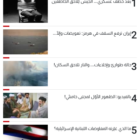
1
بعد خطف عسكري... الجيش يُلاحق الخاطفين
2
إيران ترفع السقف في هرمز: تعويضات وإلّا...
3
حالة طوارئ وإخلاءات... والنار تلاحق السكان!
4
بالفيديو: الظهور الأوّل لمجتبى خامنئي!
5
ما الذي غيّرته المفاوضات اللبنانية الإسرائيلية؟