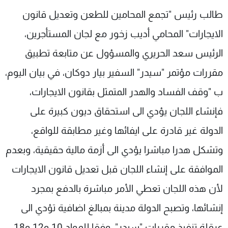
شاهد البرامج
طالب رئيس "تجمع المحامين للطعن وتعديل قانون
الترددات
الايجارات" المحامي أديب زخور مع لجان المستأجرين،
الرئيس سعد الحريري والمسؤول عن متابعة تطبيق
عن MTV
وظائف
الإنـتـاج
تواصل معنا
مقررات مؤتمر "سيدر" السفير بيار دوكان، في بيان اليوم،
لاعلاناتكم
شروط الإسـتخدام
ب "وقف الفساد والهدر المتمثل بقانون الايجارات،
سياسة الخصوصية
فإنشاء اللجان يؤدي الى استحقاق ديون كبيرة على
الدولة غير قادرة على ايفائها وغير مطابقة للواقع،
وتشكل هدرا مباشرا يؤدي الى أزمة مالية حقيقية، وبعدم
الموافقة على إنشاء اللجان قبل تعديل قانون الايجارات
لأن هذه اللجان تعطي الأمر مباشرة بالدفع بمجرد
إنشائها، وتصبح الدولة مدينة بمبالغ اضافية تؤدي الى
عرقلة تنفيذ مقررات "سيدر"، وفقا للمواد 10 و12 و18