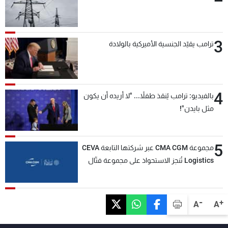
3
ترامب يقيّد الجنسية الأميركية بالولادة
4
بالفيديو: ترامب يُنقذ طفلاً... "لا أريده أن يكون
مثل بايدن"!
5
مجموعة CMA CGM عبر شركتها التابعة CEVA
Logistics تُنجز الاستحواذ على مجموعة فتّال
-
+
A
A