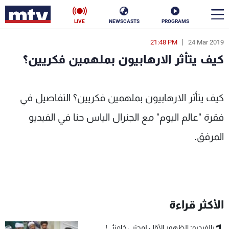
LIVE
NEWSCASTS
PROGRAMS
21:48 PM
24 Mar 2019
en
كيف يتأثر الارهابيون بملهمين فكريين؟
الأخبار
لارهابيون بملهمين فكريين؟ - MTV Lebanon
سياسة
ناس
كيف يتأثر الارهابيون بملهمين فكريين؟ التفاصيل في
فقرة "عالم اليوم" مع الجنرال الياس حنا في الفيديو
إقتصاد
فن
المرفق.
منوعات
رياضة
كأس العالم
الأكثر قراءة
البرامج
جدول البرامج
بالفيديو: الظهور الأوّل لمجتبى خامنئي!