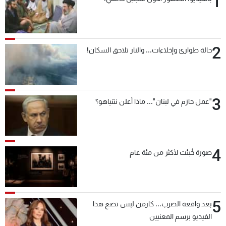
1
شاهد البرامج
الترددات
2
حالة طوارئ وإخلاءات... والنار تلاحق السكان!
عن MTV
وظائف
الإنـتـاج
تواصل معنا
لاعلاناتكم
شروط الإسـتخدام
سياسة الخصوصية
3
"عمل حازم في لبنان"... ماذا أعلن نتنياهو؟
4
صورة خُبئت لأكثر من مئة عام
5
بعد واقعة الضرب... كارمن لبس تضع هذا
الفيديو برسم المعنيين