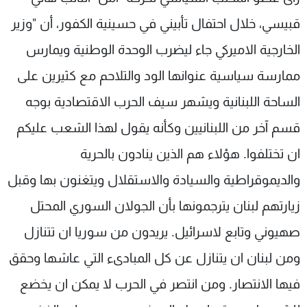
شاهد البرامج
قبيسي، خلال احتفال تأبيني في حسينية الكفور، أن "وزير
الترددات
الخارجية الاميركي جاء ليضرب الوحدة الوطنية ويمارس
ممارسة سياسية عنوانها الود والتلاحم مع كثيرين على
عن MTV
وظائف
الإنـتـاج
تواصل معنا
الساحة اللبنانية ويشهر سيف الحرب الاقتصادية بوجه
لاعلاناتكم
شروط الإسـتخدام
سياسة الخصوصية
قسم آخر من اللبنانيين وكأنه يقول لهذا الشعب عليكم
ان تختلفوا. هؤلاء هم الذين ينادون بالحرية
والديموقراطية والسيادة والاستقلال ويتغنون بها وقبل
زيارتهم لبنان يترجمونها بأن الجولان السوري المحتل
صهيوني وتابع لاسرائيل. يريدون من سوريا ان تتنازل
ومن لبنان ان يتنازل عن كل المبادىء التي عاشها وحقق
فيها الانتصار. ومن انتصر في الحرب لا يمكن ان يخضع