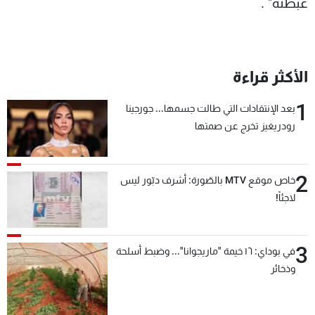
غبطته" .
الأكثر قراءة
1
بعد الإنتقادات التي طالت جسمها... جورجينا
رودريغيز تخرج عن صمتها
2
خاص موقع MTV بالصّورة: أشرف دبّور ليس
لاجئاً!
3
في بوداي: ١٦ خيمة "ماريجوانا"... وضبط أسلحة
وذخائر