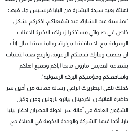
شاهد البرامج
تهنئة بعيد سيدة البشارة من البابا فرنسيس جاء فيها:
الترددات
"بمناسبة عيد البشارة، عيد شفيعتكم، اذكركم بشكل
خاص في صلواتي مستذكرا زيارتكم الاخيرة للاعتاب
عن MTV
وظائف
الإنـتـاج
تواصل معنا
الرسولية مع الاساقفة الموارنة، وبالمناسبة اسأل الله
لاعلاناتكم
شروط الإسـتخدام
سياسة الخصوصية
ان يخصب ويبارك خدمتكم الراعوية، وارفع هذه التمنيات
بشفاعة القديس مارون مانحا اياكم وجميع اهلكم
واساقفتكم ومؤمنيكم البركة الرسولية".
كذلك تلقى البطريرك الراعي رسالة مماثلة من أمين سر
حاضرة الفاتيكان الكردينال بياترو بارولين ومن وكيل
الشؤون العامة في أمانة سر الدولة المطران ادغار بينيا
بارا، أكدا فيها "الشركة والوحدة الاخوية في الصلاة مع