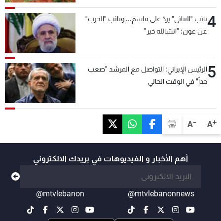
4
نائب "الثنائي" يردّ على قاسم... ونائب "الحزب"
عن عون: "انشالله خير"
5
الرئيس الإيراني: التواصل مع المرشد "صعب
جداً" في الوقت الحالي
-
+
A
A
أهم الأخبار و الفيديوهات في بريدك الالكتروني
@mtvlebanon
@mtvlebanonnews