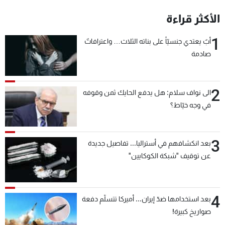
شاهد البرامج
الأكثر قراءة
الترددات
1
أبٌ يعتدي جنسيّاً على بناته الثلاث… واعترافاتٌ
صادمة
عن MTV
وظائف
الإنـتـاج
تواصل معنا
لاعلاناتكم
شروط الإسـتخدام
سياسة الخصوصية
2
الى نواف سلام: هل يدفع الحايك ثمن وقوفه
في وجه خيّاط؟
3
بعد انكشافهم في أستراليا... تفاصيل جديدة
عن توقيف "شبكة الكوكايين"
4
بعد استخدامها ضدّ إيران... أميركا تتسلّم دفعة
صواريخ كبيرة!