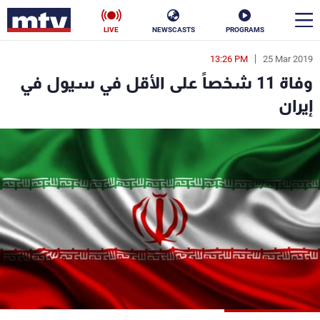
LIVE
NEWSCASTS
PROGRAMS
13:26 PM
25 Mar 2019
en
وفاة 11 شخصاً على الأقل في سيول في
الأخبار
إيران
سياسة
ناس
إقتصاد
فن
منوعات
رياضة
كأس العالم
البرامج
جدول البرامج