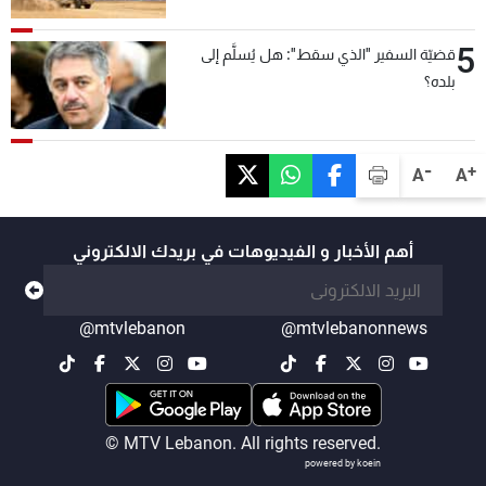
5
قضيّة السفير "الذي سقط": هل يُسلَّم إلى
بلده؟
-
+
A
A
أهم الأخبار و الفيديوهات في بريدك الالكتروني
@mtvlebanon
@mtvlebanonnews
© MTV Lebanon. All rights reserved.
powered by koein