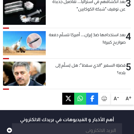
3
بعد انكشافهم في أستراليا... تفاصيل جديدة
عن توقيف "شبكة الكوكايين"
4
بعد استخدامها ضدّ إيران... أميركا تتسلّم دفعة
صواريخ كبيرة!
5
قضيّة السفير "الذي سقط": هل يُسلَّم إلى
بلده؟
-
+
A
A
أهم الأخبار و الفيديوهات في بريدك الالكتروني