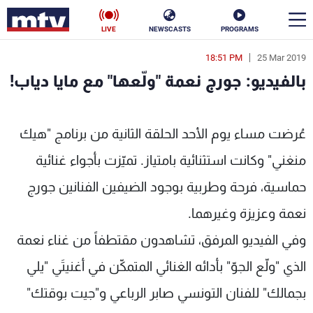
LIVE
NEWSCASTS
PROGRAMS
18:51 PM
25 Mar 2019
en
بالفيديو: جورج نعمة "ولّعها" مع مايا دياب!
الأخبار
ولّعها" مع مايا دياب! - MTV Lebanon
سياسة
ناس
عُرضت مساء يوم الأحد الحلقة الثانية من برنامج "هيك
منغني" وكانت استثنائية بامتياز. تميّزت بأجواء غنائية
إقتصاد
فن
حماسية، فرحة وطربية بوجود الضيفين الفنانين جورج
منوعات
رياضة
نعمة وعزيزة وغيرهما.
كأس العالم
وفي الفيديو المرفق، تشاهدون مقتطفاً من غناء نعمة
الذي "ولّع الجوّ" بأدائه الغنائي المتمكّن في أغنيتَي "يلي
البرامج
بجمالك" للفنان التونسي صابر الرباعي و"جيت بوقتك"
جدول البرامج