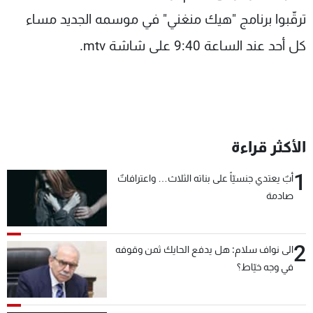
ترقّبوا برنامج "هيك منغني" في موسمه الجديد مساء
كل أحد عند الساعة 9:40 على شاشة mtv.
الأكثر قراءة
1
أبٌ يعتدي جنسيّاً على بناته الثلاث… واعترافاتٌ
صادمة
2
الى نواف سلام: هل يدفع الحايك ثمن وقوفه
في وجه خيّاط؟