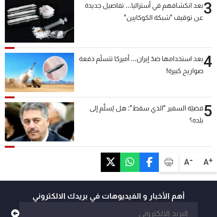
3
بعد انكشافهم في أستراليا... تفاصيل جديدة
عن توقيف "شبكة الكوكايين"
4
بعد استخدامها ضدّ إيران... أميركا تتسلّم دفعة
صواريخ كبيرة!
5
قضيّة السفير "الذي سقط": هل يُسلَّم إلى
بلده؟
-
+
A
A
أهم الأخبار و الفيديوهات في بريدك الالكتروني