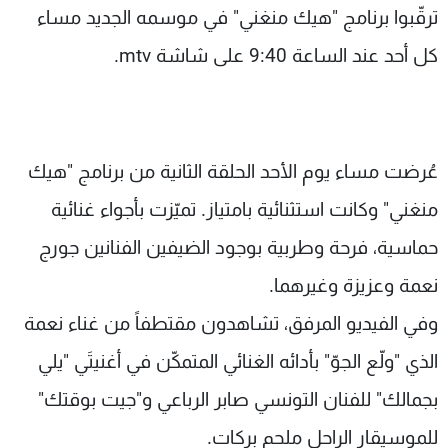
ترقّبوا برنامج "هيك منغني" في موسمه الجديد مساء
كل أحد عند الساعة 9:40 على شاشة mtv.
عُرضت مساء يوم الأحد الحلقة الثانية من برنامج "هيك
منغني" وكانت استثنائية بامتياز. تميّزت بأجواء غنائية
حماسية، فرحة وطربية بوجود الضيفين الفنانين جورج
نعمة وعزيزة وغيرهما.
وفي الفيديو المرفق، تشاهدون مقتطفاً من غناء نعمة
الذي "ولّع الجوّ" بأدائه الغنائي المتمكّن في أغنيتَي "يلي
بجمالك" للفنان التونسي صابر الرباعي و"جيت بوقتك"
للموسيقار الراحل ملحم بركات.