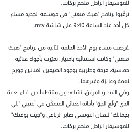
للموسيقار الراحل ملحم بركات.
شاهد البرامج
ترقّبوا برنامج "هيك منغني" في موسمه الجديد مساء
الترددات
كل أحد عند الساعة 9:40 على شاشة mtv.
عن MTV
وظائف
الإنـتـاج
تواصل معنا
لاعلاناتكم
شروط الإسـتخدام
عُرضت مساء يوم الأحد الحلقة الثانية من برنامج "هيك
سياسة الخصوصية
منغني" وكانت استثنائية بامتياز. تميّزت بأجواء غنائية
حماسية، فرحة وطربية بوجود الضيفين الفنانين جورج
نعمة وعزيزة وغيرهما.
وفي الفيديو المرفق، تشاهدون مقتطفاً من غناء نعمة
الذي "ولّع الجوّ" بأدائه الغنائي المتمكّن في أغنيتَي "يلي
بجمالك" للفنان التونسي صابر الرباعي و"جيت بوقتك"
للموسيقار الراحل ملحم بركات.