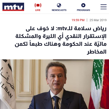
LIVE
NEWSCASTS
PROGRAMS
19:59 PM
25 Mar 2019
en
رياض سلامة للـmtv: لا خوف على
الأخبار
الإستقرار النقدي أي الليرة والمشكلة
ماليّة عند الحكومة وهناك طبعاً تكمن
سياسة
ناس
المخاطر
إقتصاد
فن
منوعات
رياضة
كأس العالم
البرامج
جدول البرامج