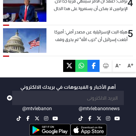
4
ترامب: أعتقد أن الأمر سينتهي قريبًا جدًا لأن
الإيرانيين لا يمكن أن يستمروا على هذا الحال
5
هيئة البث الإسرائيلية عن مصدر أمني: أميركا
أبلغت إسرائيل أن "حزب الله" لم يخرق وقف
إطلاق النار أمس في مجدل زون وطلبت منها
عدم التصعيد خشية أن يؤثر ذلك على مفاوضات
روما
-
+
A
A
أهم الأخبار و الفيديوهات في بريدك الالكتروني
@mtvlebanon
@mtvlebanonnews