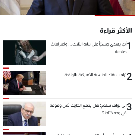
شاهد البرامج
الترددات
الأكثر قراءة
عن MTV
وظائف
الإنـتـاج
تواصل معنا
1
أبٌ يعتدي جنسيّاً على بناته الثلاث… واعترافاتٌ
لاعلاناتكم
شروط الإسـتخدام
صادمة
سياسة الخصوصية
2
ترامب يقيّد الجنسية الأميركية بالولادة
3
الى نواف سلام: هل يدفع الحايك ثمن وقوفه
في وجه خيّاط؟