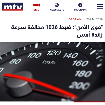
LIVE
NEWSCASTS
PROGRAMS
08:09 AM
26 Mar 2019
en
"قوى الأمن": ضبط 1026 مخالفة سرعة
الأخبار
زائدة أمس
سياسة
ناس
إقتصاد
فن
منوعات
رياضة
كأس العالم
البرامج
جدول البرامج