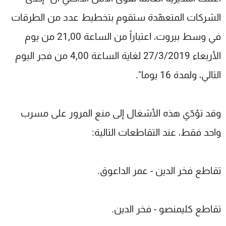
شاهد البرامج
الشركات المتعهّدة ستقوم بتخطيط عدد من الطرقات
الترددات
في وسط بيروت، اعتباراً من الساعة 21,00 من يوم
الأربعاء 27/3/2019 لغاية الساعة 4,00 من فجر اليوم
عن MTV
وظائف
الإنـتـاج
تواصل معنا
التالي، ولمدة 16 يوما".
لاعلاناتكم
شروط الإسـتخدام
سياسة الخصوصية
وقد تؤدّي هذه الأشغال إلى منع المرور على مسرب
واحد فقط، عند التقاطعات التالية:
تقاطع فخر الدين - عمر الداعوق.
تقاطع كليمنصو - فخر الدين.