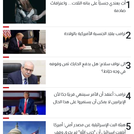
1
أبٌ يعتدي جنسيّاً على بناته الثلاث… واعترافاتٌ
صادمة
2
ترامب يقيّد الجنسية الأميركية بالولادة
3
الى نواف سلام: هل يدفع الحايك ثمن وقوفه
في وجه خيّاط؟
4
ترامب: أعتقد أن الأمر سينتهي قريبًا جدًا لأن
الإيرانيين لا يمكن أن يستمروا على هذا الحال
5
هيئة البث الإسرائيلية عن مصدر أمني: أميركا
أبلغت إسرائيل أن "حزب الله" لم يخرق وقف