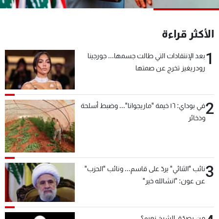
شاهد البرامج
الترددات
الأكثر قراءة
1
بعد الإنتقادات التي طالت جسمها... جورجينا
عن MTV
وظائف
الإنـتـاج
تواصل معنا
رودريغيز تخرج عن صمتها
لاعلاناتكم
شروط الإسـتخدام
سياسة الخصوصية
2
في بوداي: ١٦ خيمة "ماريجوانا"... وضبط أسلحة
وذخائر
3
نائب "الثنائي" يردّ على قاسم... ونائب "الحزب"
عن عون: "انشالله خير"
من يصدّق الشيخ نعيم؟