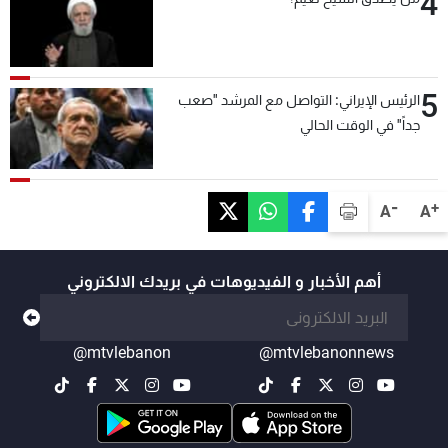
4
5
الرئيس الإيراني: التواصل مع المرشد "صعب
جداً" في الوقت الحالي
-
+
A
A
أهم الأخبار و الفيديوهات في بريدك الالكتروني
@mtvlebanon
@mtvlebanonnews