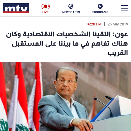
LIVE
NEWSCASTS
PROGRAMS
16:20 PM
26 Mar 2019
en
عون: التقينا الشخصيات الاقتصادية وكان
الأخبار
هناك تفاهم في ما بيننا على المستقبل
القريب
سياسة
ناس
إقتصاد
فن
منوعات
رياضة
كأس العالم
البرامج
جدول البرامج