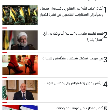
1
أنفاق "حزب الله" من البقاع إلى كسروان فجبيل
وصولاً إلى المختارة... التفاصيل في نشرة الأخبار
بعد قليل
2
نعيم قاسم يبادر... و"الحزب" أمام خيارين: أيّ
"سمّ" يختار؟
3
في بيروت: تفكيك شبكتين منظّمتين للدعارة!
4
الرئيس عون ردّ 4 قوانين إلى مجلس النواب
5
أخطر ما دار داخل غرفة المفاوضات