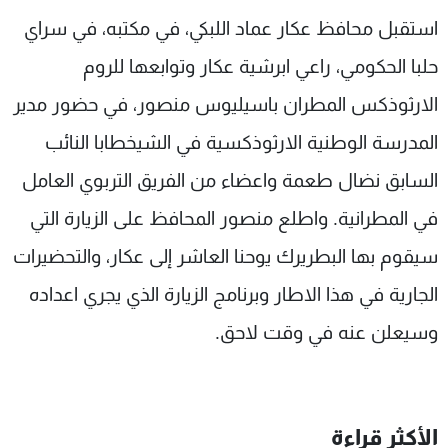
شاهد البرامج
استقبل محافظ عكار عماد اللبكي، في مكتبه، في سراي
الترددات
حلبا الحكومي، راعي ابرشية عكار وتوابعها للروم
الارثوذكس المطران باسيليوس منصور، في حضور مدير
عن MTV
وظائف
الإنـتـاج
تواصل معنا
المدرسة الوطنية الارثوذكسية في الشيخطابا النائب
لاعلاناتكم
شروط الإسـتخدام
السابق نضال طعمة واعضاء من الفريق التربوي العامل
سياسة الخصوصية
في المطرانية. واطلع منصور المحافظ على الزيارة التي
سيقوم بها البطريرك يوحنا العاشر إلى عكار، والتحضيرات
الجارية في هذا الاطار وبرنامج الزيارة الذي يجري اعداده
وسيعلن عنه في وقت لاحق.
الأكثر قراءة