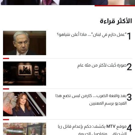
شاهد البرامج
الترددات
الأكثر قراءة
1
"عمل حازم في لبنان"... ماذا أعلن نتنياهو؟
عن MTV
وظائف
الإنـتـاج
تواصل معنا
لاعلاناتكم
شروط الإسـتخدام
سياسة الخصوصية
2
صورة خُبئت لأكثر من مئة عام
3
بعد واقعة الضرب... كارمن لبس تضع هذا
الفيديو برسم المعنيين
4
موقع MTV يكشف: حكم بإعدام قاتل ريا
الشدياق… وتفاصيل الجريمة