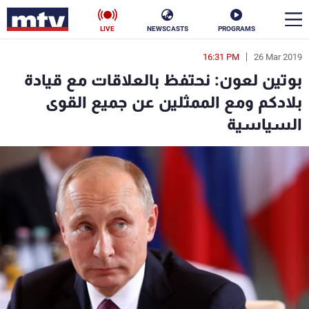
LIVE
NEWSCASTS
PROGRAMS
16:31 PM
26 Mar 2019
en
بوتين لعون: نحتفظ بالعلاقات مع قيادة
الأخبار
بلادكم ومع الممثلين عن جميع القوى
السياسية
سياسة
ناس
إقتصاد
فن
منوعات
رياضة
كأس العالم
البرامج
جدول البرامج