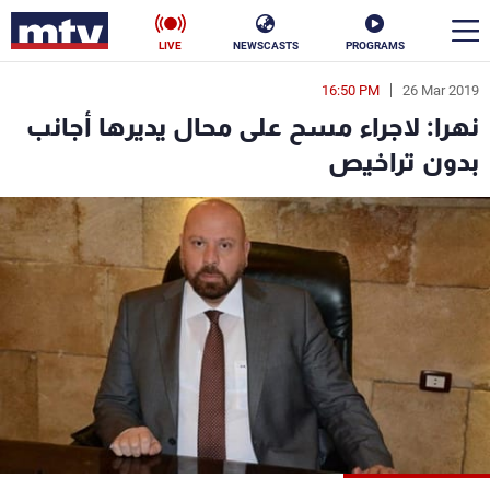
LIVE
NEWSCASTS
PROGRAMS
16:50 PM
26 Mar 2019
en
نهرا: لاجراء مسح على محال يديرها أجانب
الأخبار
بدون تراخيص
سياسة
ناس
إقتصاد
فن
منوعات
رياضة
كأس العالم
البرامج
جدول البرامج