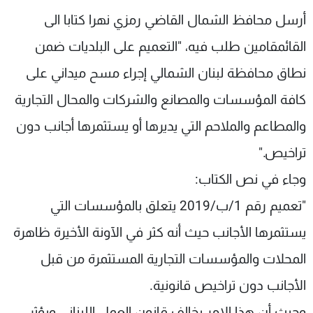
شاهد البرامج
أرسل محافظ الشمال القاضي رمزي نهرا كتابا الى
الترددات
القائمقامين طلب فيه، "التعميم على البلديات ضمن
نطاق محافظة لبنان الشمالي إجراء مسح ميداني على
عن MTV
وظائف
الإنـتـاج
تواصل معنا
كافة المؤسسات والمصانع والشركات والمحال التجارية
لاعلاناتكم
شروط الإسـتخدام
والمطاعم والملاحم التي يديرها أو يستثمرها أجانب دون
سياسة الخصوصية
تراخيص."
وجاء في نص الكتاب:
"تعميم رقم 1/ب/2019 يتعلق بالمؤسسات التي
يستثمرها الأجانب حيث أنه كثر في الآونة الأخيرة ظاهرة
المحلات والمؤسسات التجارية المستثمرة من قبل
الأجانب دون تراخيص قانونية.
وحيث أن هذا الامر يخالف قانون العمل اللبناني ويؤثر