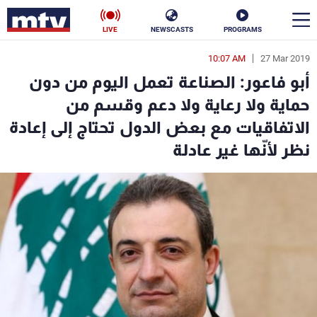
LIVE
NEWSCASTS
PROGRAMS
10:07 AM
27 Mar 2019
en
أبو فاعور: الصناعة تعمل اليوم من دون
الأخبار
حماية ولا رعاية ولا دعم وقسم من
الاتفاقيات مع بعض الدول تحتاج إلى إعادة
سياسة
ناس
نظر لأنّها غير عادلة
إقتصاد
فن
منوعات
رياضة
كأس العالم
البرامج
جدول البرامج