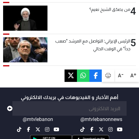
4
من يصدّق الشيخ نعيم؟
5
الرئيس الإيراني: التواصل مع المرشد "صعب
جداً" في الوقت الحالي
-
+
A
A
أهم الأخبار و الفيديوهات في بريدك الالكتروني
@mtvlebanon
@mtvlebanonnews