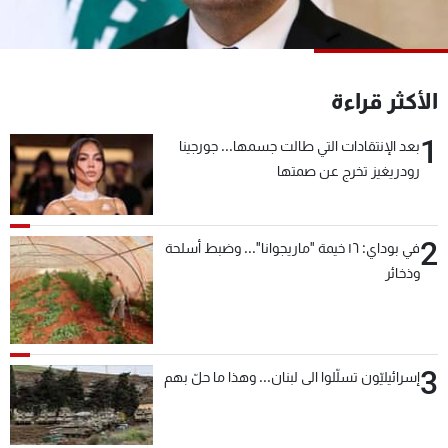
شاهد البرامج
الترددات
الأكثر قراءة
عن MTV
وظائف
الإنـتـاج
تواصل معنا
1
بعد الإنتقادات التي طالت جسمها... جورجينا
لاعلاناتكم
شروط الإسـتخدام
رودريغيز تخرج عن صمتها
سياسة الخصوصية
2
في بوداي: ١٦ خيمة "ماريجوانا"... وضبط أسلحة
وذخائر
3
إسرائيليّون تسلّلوا الى لبنان... وهذا ما حلّ بهم