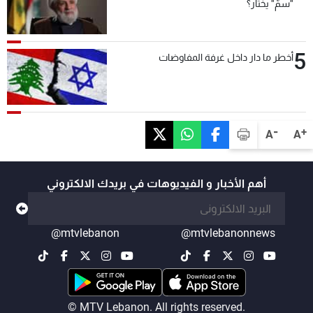
"سمّ" يختار؟
5
أخطر ما دار داخل غرفة المفاوضات
-
+
A
A
أهم الأخبار و الفيديوهات في بريدك الالكتروني
@mtvlebanon
@mtvlebanonnews
© MTV Lebanon. All rights reserved.