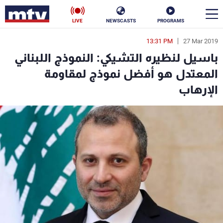
LIVE
NEWSCASTS
PROGRAMS
13:31 PM
27 Mar 2019
en
باسيل لنظيره التشيكي: النموذج اللبناني
الأخبار
المعتدل هو أفضل نموذج لمقاومة
الإرهاب
سياسة
ناس
إقتصاد
فن
منوعات
رياضة
كأس العالم
البرامج
جدول البرامج