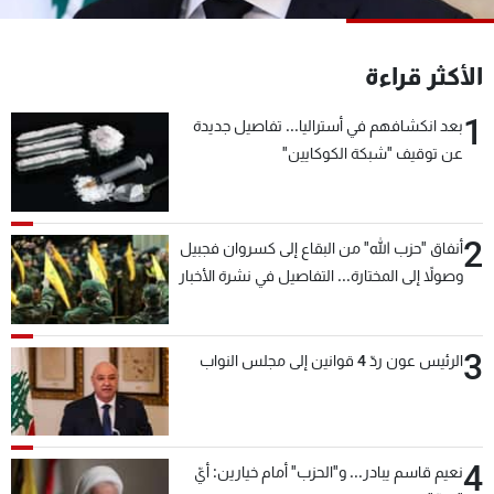
شاهد البرامج
الترددات
الأكثر قراءة
1
بعد انكشافهم في أستراليا... تفاصيل جديدة
عن MTV
وظائف
الإنـتـاج
تواصل معنا
عن توقيف "شبكة الكوكايين"
لاعلاناتكم
شروط الإسـتخدام
سياسة الخصوصية
2
أنفاق "حزب الله" من البقاع إلى كسروان فجبيل
وصولاً إلى المختارة... التفاصيل في نشرة الأخبار
بعد قليل
3
الرئيس عون ردّ 4 قوانين إلى مجلس النواب
4
نعيم قاسم يبادر... و"الحزب" أمام خيارين: أيّ