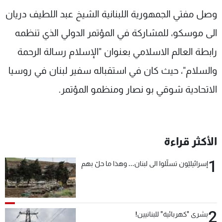
شاهد البرامج
وصل مفتي الجمهورية اللبنانية الشيخ عبد اللطيف دريان
الترددات
الى موسكو، للمشاركة في المؤتمر الدولي الذي تنظمه
رابطة العالم الاسلامي بعنوان "الإسلام رسالة الرحمة
عن MTV
وظائف
الإنـتـاج
تواصل معنا
والسلام"، حيث كان في استقباله سفير لبنان في روسيا
لاعلاناتكم
شروط الإسـتخدام
الاتحادية شوقي بو نصار ومنظمو المؤتمر.
سياسة الخصوصية
الأكثر قراءة
1
إسرائيليّون تسلّلوا الى لبنان... وهذا ما حلّ بهم
2
بشرى "كهربائية" للبنانيين!