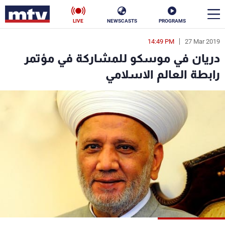
LIVE
NEWSCASTS
PROGRAMS
14:49 PM
27 Mar 2019
en
دريان في موسكو للمشاركة في مؤتمر
الأخبار
رابطة العالم الاسلامي
سياسة
ناس
إقتصاد
فن
منوعات
رياضة
كأس العالم
البرامج
جدول البرامج