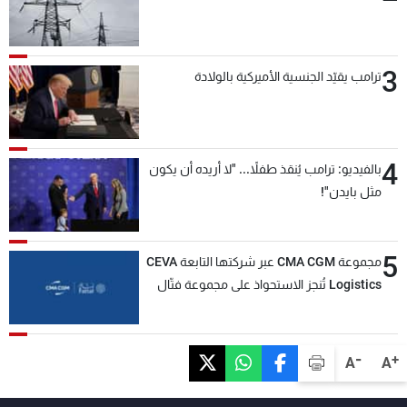
3
ترامب يقيّد الجنسية الأميركية بالولادة
4
بالفيديو: ترامب يُنقذ طفلاً... "لا أريده أن يكون
مثل بايدن"!
5
مجموعة CMA CGM عبر شركتها التابعة CEVA
Logistics تُنجز الاستحواذ على مجموعة فتّال
-
+
A
A