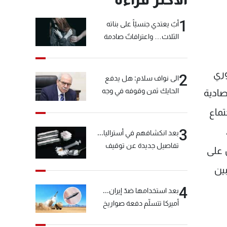
1
أبٌ يعتدي جنسيّاً على بناته
الثلاث… واعترافاتٌ صادمة
وري
2
الى نواف سلام: هل يدفع
الحايك ثمن وقوفه في وجه
صادية
خيّاط؟
تماع
3
بعد انكشافهم في أستراليا...
تفاصيل جديدة عن توقيف
 على
"شبكة الكوكايين"
بين
4
بعد استخدامها ضدّ إيران...
أميركا تتسلّم دفعة صواريخ
كبيرة!