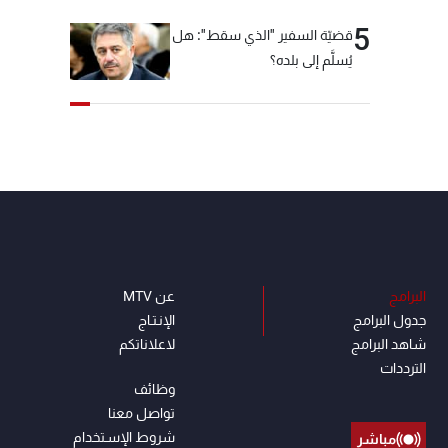
5
قضيّة السفير "الذي سقط": هل
يُسلَّم إلى بلده؟
البرامج
عن MTV
جدول البرامج
الإنـتـاج
شاهد البرامج
لاعلاناتكم
الترددات
وظائف
تواصل معنا
شروط الإسـتخدام
مباشر