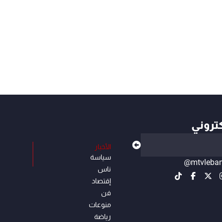
كتروني
الأخبار
سياسة
@mtvleba
ناس
إقتصاد
فن
منوعات
رياضة