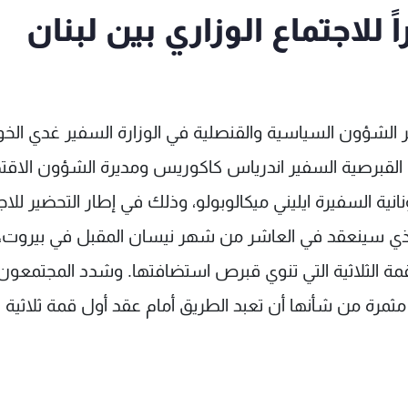
 للاجتماع الوزاري بين لبنان
ير الشؤون السياسية والقنصلية في الوزارة السفير غدي الخ
 القبرصية السفير اندرياس كاكوريس ومديرة الشؤون الاقت
نية السفيرة ايليني ميكالوبولو، وذلك في إطار التحضير للاج
ة الذي سينعقد في العاشر من شهر نيسان المقبل في بيروت،
لقمة الثلاثية التي تنوي قبرص استضافتها. وشدد المجتمعون
 مثمرة من شأنها أن تعبد الطريق أمام عقد أول قمة ثلاثية 