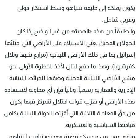
يكون يملكه إلى حليفه نتنياهو وسط استنكار دولي
وعربي شامل.
وانطلاقاً من هذه «الهدية» من غير الواضح إذا كان
الجولان المحتلّ يعني الاستيلاء على الأراضي التي احتلتْها
إسرائيل بما في ذلك الأراضي اللبنانية (مزارع شبعا وتلال
كفرشوبا). وهذا ما دفع لبنان لأخذ الخطوة الأولى نحو
مسْح الأراضي اللبنانية المحتلة وضمّها للخرائط اللبنانية
الإدارية والعقارية رسمياً، وتالياً فإن أي محاولة لاستعادة
هذه الأراضي أو ضرْب قوات احتلال تتمركز فيها يكون
من حقّ المعادلة الثلاثية التي أقرّتها الدولة اللبنانية بكامل
قيادتها السياسية والعسكرية.
ورفع عون من موسكو قضية «هدية» ترامب لنتنياهو