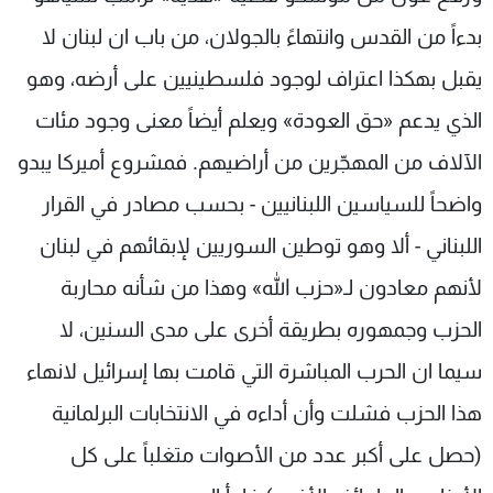
بدءاً من القدس وانتهاءً بالجولان، من باب ان لبنان لا
يقبل بهكذا اعتراف لوجود فلسطينيين على أرضه، وهو
الذي يدعم «حق العودة» ويعلم أيضاً معنى وجود مئات
الآلاف من المهجّرين من أراضيهم. فمشروع أميركا يبدو
واضحاً للسياسين اللبنانيين - بحسب مصادر في القرار
اللبناني - ألا وهو توطين السوريين لإبقائهم في لبنان
لأنهم معادون لـ«حزب الله» وهذا من شأنه محاربة
الحزب وجمهوره بطريقة أخرى على مدى السنين، لا
سيما ان الحرب المباشرة التي قامت بها إسرائيل لانهاء
هذا الحزب فشلت وأن أداءه في الانتخابات البرلمانية
(حصل على أكبر عدد من الأصوات متغلباً على كل