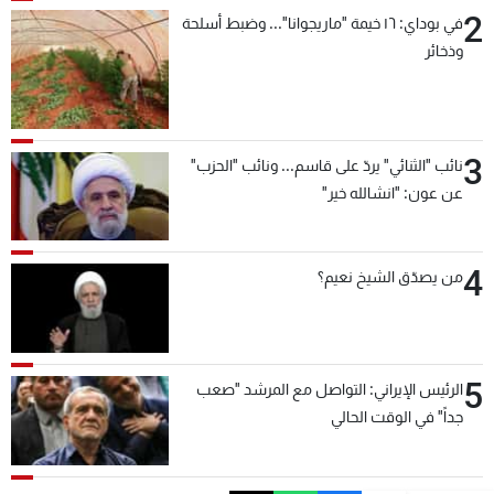
2
في بوداي: ١٦ خيمة "ماريجوانا"... وضبط أسلحة
وذخائر
3
نائب "الثنائي" يردّ على قاسم... ونائب "الحزب"
عن عون: "انشالله خير"
4
من يصدّق الشيخ نعيم؟
5
الرئيس الإيراني: التواصل مع المرشد "صعب
جداً" في الوقت الحالي