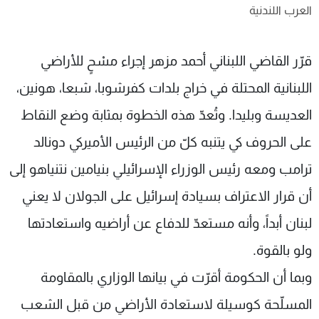
العرب اللندنية
شاهد البرامج
الترددات
قرّر القاضي اللبناني أحمد مزهر إجراء مسْحٍ للأراضي
عن MTV
وظائف
اللبنانية المحتلة في خراج بلدات كفرشوبا، شبعا، هونين،
الإنـتـاج
تواصل معنا
لاعلاناتكم
شروط الإسـتخدام
العديسة وبليدا. وتُعدّ هذه الخطوة بمثابة وضع النقاط
سياسة الخصوصية
على الحروف كي يتنبه كلّ من الرئيس الأميركي دونالد
ترامب ومعه رئيس الوزراء الإسرائيلي بنيامين نتنياهو إلى
أن قرار الاعتراف بسيادة إسرائيل على الجولان لا يعني
لبنان أبداً، وأنه مستعدّ للدفاع عن أراضيه واستعادتها
ولو بالقوة.
وبما أن الحكومة أقرّت في بيانها الوزاري بالمقاومة
المسلّحة كوسيلة لاستعادة الأراضي من قبل الشعب