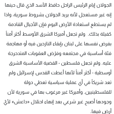
الجولان إيام الرئيس الراحل حافظ الأسد الذي قال حينها
إنه غير مستعجل لأنه يريد الجولان بشروط سورية، واذا
لم يستطع استعادة الأرض اليوم فإن الأجيال القادمة
كفيلة بذلك. ولم تجعل أميركا الشرق الأوسط أكثر أمناً
بفرض نفسها على لبنان بإبقاء النازحين فيه أو مهاجمة
فئة أساسية في مجتمعه وفرْض العقوبات المتدحرجة
عليه. ولم تجعل فلسطين - القضية الأساسية الشرق
أوسطية - أكثر أمناً لأنها أعطت القدس لإسرائيل ولم
تعد شريكاً في أي عملية سياسية تعطي دولة
للفلسطينيين. وأميركا غير مرغوب بها في سورية لأن
وجودها أصبح غير شرعي بعد إنهاء احتلال «داعش» لأيّ
أرض فيها.