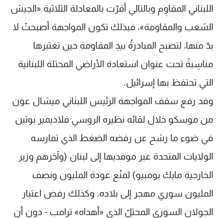
اللبناني المقاوِم وبالتالي أقرّت بالمعادلة الثلاثية «الجيش
الشعب والمقاومة»، فبذلك تكون المواجهة أصبحتْ لا
بدّ منها، لتصبح المبادرةُ بيدِ المقاومة حين تعتبرها
مناسِبةً تحت عنوان استعادة الأراضي المحتلة اللبنانية
التي تحتفظ بها إسرائيل.
وقد رفع سقف المواجهة الرئيس اللبناني ميشال عون
من موسكو خلال لقائه نظيره الروسي فلاديمير بوتين
في ضوء ما رشح عن رفضه الضغط الذي تمارسه
الولايات المتحدة عبر موفديها إلى لبنان (وآخرهم وزير
الخارجية مايك بومبيو) لمنْع عودة المليون ونصف
المليون سوري مهجر إلى بلاده. وكذلك رفض اعتبار
الجولان السوري المحتلّ الذي «أهداه» ترامب - دون أن