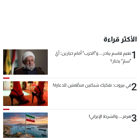
الأكثر قراءة
1
نعيم قاسم يبادر... و"الحزب" أمام خيارين: أيّ
"سمّ" يختار؟
2
في بيروت: تفكيك شبكتين منظّمتين للدعارة!
3
هرمز... والشرط الإيراني!