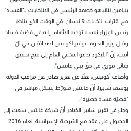
شاهد البرامج
بنيامين نتانياهو خصمه الرئيسي في الانتخابات بـ"الفساد"
الترددات
مع اقتراب انتخابات 9 نيسان، في الوقت الذي ينتظر
رئيس الوزراء نفسه توجيه الاتّهام إليه في قضية فساد.
عن MTV
وظائف
الإنـتـاج
تواصل معنا
وقال وزير العلوم عوفير أكونيس لصحافيّين في تلّ
لاعلاناتكم
شروط الإسـتخدام
سياسة الخصوصية
أبيب، إنّ "الليكود يدعو المدّعي العام إلى فتح تحقيق
جنائي فوري في حقّ بيني غانتس".
وأضاف أكونيس، نقلاً عن تقرير صادر عن مراقب الدولة
يوسف شابيرا، أنّ غانتس متورّط بشكل مباشر في
"قضيّة فساد خطيرة".
وجاء في تقرير شابيرا الصّادر أنّ شركة غانتس سعت إلى
الحصول على عقد مع الشرطة الإسرائيلية العام 2016