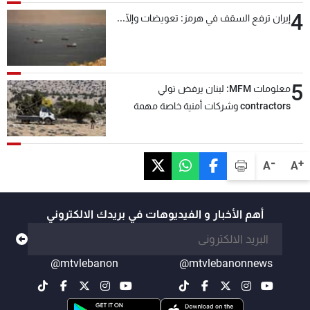
4
إيران ترفع السقف في هرمز: تعويضات وإلّا...
5
معلومات MFM: لبنان يرفض تولي
contractors وشركات أمنية خاصة مهمة
التحقق من نزع سلاح "حزب الله"
-
+
A
A
أهم الأخبار و الفيديوهات في بريدك الالكتروني
@mtvlebanon
@mtvlebanonnews