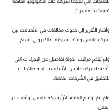
للمنتجات التي تُنتِجها شركته ذات التكنولوجيا الفائقة
"فيفث دايمنشن".
وأشار التّقرير إلى حدوث مخالفات في الاتّصالات بين
شركة غانتس وقائد الشرطة آنذاك روني الشيخ.
ولم يُقدّم مراقب الدّولة تفاصيل عن الإجراءات التي
اتّخذتها شركة غانتس، لأنّه ليست لديه صلاحيّات
للتحقيق في الشّركات الخاصّة.
ولم يتمّ توقيع العقود لأنّ شركة غانتس توقّفت عن
العمل.