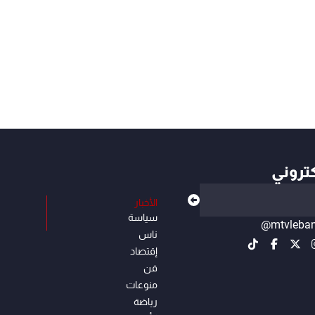
كتروني
الأخبار
سياسة
@mtvleba
ناس
إقتصاد
فن
منوعات
رياضة