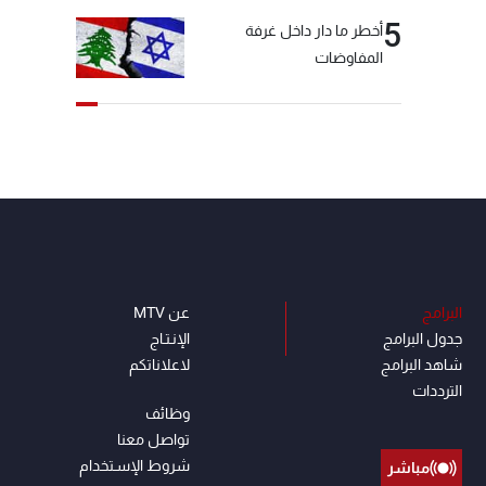
5
أخطر ما دار داخل غرفة
المفاوضات
البرامج
عن MTV
جدول البرامج
الإنـتـاج
شاهد البرامج
لاعلاناتكم
الترددات
وظائف
تواصل معنا
شروط الإسـتخدام
مباشر