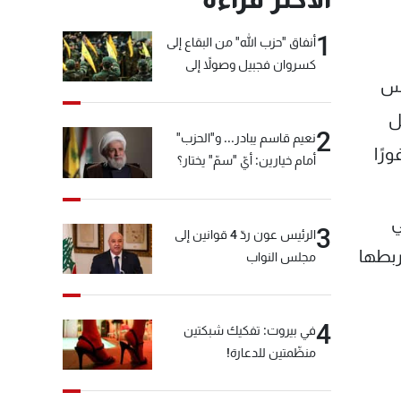
1
أنفاق "حزب الله" من البقاع إلى
كسروان فجبيل وصولاً إلى
رس
المختارة... التفاصيل في نشرة
الأخبار بعد قليل
ل
2
نعيم قاسم يبادر... و"الحزب"
رًا
أمام خيارين: أيّ "سمّ" يختار؟
 الروسي
3
الرئيس عون ردّ 4 قوانين إلى
ربطها
مجلس النواب
4
في بيروت: تفكيك شبكتين
منظّمتين للدعارة!