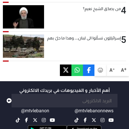
4
من يصدّق الشيخ نعيم؟
5
إسرائيليّون تسلّلوا الى لبنان... وهذا ما حلّ بهم
-
+
A
A
أهم الأخبار و الفيديوهات في بريدك الالكتروني
@mtvlebanon
@mtvlebanonnews