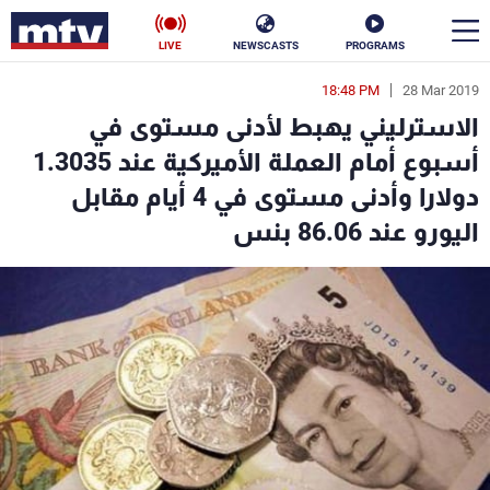
LIVE
NEWSCASTS
PROGRAMS
18:48 PM
28 Mar 2019
en
الاسترليني يهبط لأدنى مستوى في
الأخبار
أسبوع أمام العملة الأميركية عند 1.3035
دولارا وأدنى مستوى في 4 أيام مقابل
سياسة
ناس
اليورو عند 86.06 بنس
إقتصاد
فن
منوعات
رياضة
كأس العالم
البرامج
جدول البرامج