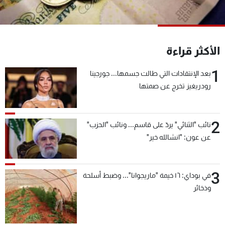
شاهد البرامج
الترددات
الأكثر قراءة
عن MTV
وظائف
الإنـتـاج
تواصل معنا
1
بعد الإنتقادات التي طالت جسمها... جورجينا
لاعلاناتكم
شروط الإسـتخدام
رودريغيز تخرج عن صمتها
سياسة الخصوصية
2
نائب "الثنائي" يردّ على قاسم... ونائب "الحزب"
عن عون: "انشالله خير"
3
في بوداي: ١٦ خيمة "ماريجوانا"... وضبط أسلحة
وذخائر