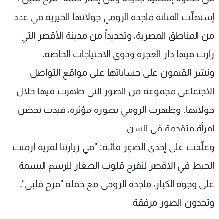
شاهد البرامج
إستهلّت الفنانة ماجدة الرومي جولاتها الخيرية في عدد
الترددات
من المناطق المصرية، وتحديداً من مدينة الأقصر التي
زارت فيها دار العجزة وذوي الاحتياجات الخاصة.
عن MTV
وظائف
الإنـتـاج
تواصل معنا
ونشر القيمون على حساباتها على مواقع التواصل
لاعلاناتكم
شروط الإسـتخدام
سياسة الخصوصية
الاجتماعي مجموعة من الصور التي ظهرت فيها خلال
جولاتها. وظهرت الرومي بصورة مؤثرة، فبدت تحضن
امرأة متقدمة في السن.
وعلّقت على إحدى الصور قائلة: "في زيارتنا لقرية ارمنت
الحيط في الاقصر لنفرح قلوب الصغار لنرسم البسمة
على وجوه الكبار، ماجدة الرومي مع حملة "فرح قلبي".
وتجدون الصور مرفقة.