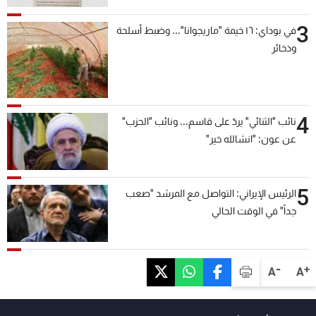
3
في بوداي: ١٦ خيمة "ماريجوانا"... وضبط أسلحة
وذخائر
4
نائب "الثنائي" يردّ على قاسم... ونائب "الحزب"
عن عون: "انشالله خير"
5
الرئيس الإيراني: التواصل مع المرشد "صعب
جداً" في الوقت الحالي
-
+
A
A