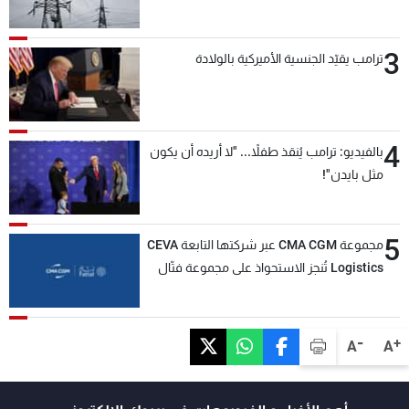
3
ترامب يقيّد الجنسية الأميركية بالولادة
4
بالفيديو: ترامب يُنقذ طفلاً... "لا أريده أن يكون
مثل بايدن"!
5
مجموعة CMA CGM عبر شركتها التابعة CEVA
Logistics تُنجز الاستحواذ على مجموعة فتّال
-
+
A
A