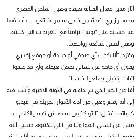
شاهد البرامج
أثار مدير أعمال الفنانة هيفاء وهبي، الملحن المصري
الترددات
محمد وزيري، ضجة من خلال مجموعة تغريدات أطلقها
عبر حسابه على "تويتر"، تزامناً مع التغريدات التي كتبتها
عن MTV
وظائف
الإنـتـاج
تواصل معنا
وهبي لتنفي شائعة زواجهما
.
لاعلاناتكم
شروط الإسـتخدام
وغرّد: "أنا بكذب أي صحفي أو جريدة أو موقع إخباري
سياسة الخصوصية
يقول أي حاجة عن لساني تخصّ هيفاء، وأي حد عندوا
إثبات يكذبني يطلعوا. خلصنا".
أمّا عن الخبر الذي تم تداوله في الآونة الأخيرة وأشير فيه
إلى أنه يمنع وهبي من أداء الأدوار الجريئة في فيديو
كليباتها، فقال: "انتو كذابين محصلش كده والكلام ده
مش عن لساني، اتقوا وبنا في اللي بتكتبوه، حسبي الله
ونعم الوكيل. وأي خبر عن لساني مش صحيح أنا ماليش