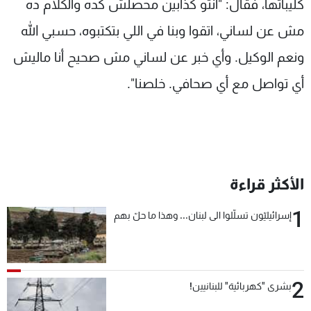
كليباتها، فقال: "انتو كذابين محصلش كده والكلام ده
مش عن لساني، اتقوا وبنا في اللي بتكتبوه، حسبي الله
ونعم الوكيل. وأي خبر عن لساني مش صحيح أنا ماليش
أي تواصل مع أي صحافي. خلصنا".
الأكثر قراءة
1
إسرائيليّون تسلّلوا الى لبنان... وهذا ما حلّ بهم
2
بشرى "كهربائية" للبنانيين!