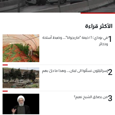
شاهد البرامج
الترددات
الأكثر قراءة
عن MTV
وظائف
الإنـتـاج
تواصل معنا
1
في بوداي: ١٦ خيمة "ماريجوانا"... وضبط أسلحة
لاعلاناتكم
شروط الإسـتخدام
وذخائر
سياسة الخصوصية
2
إسرائيليّون تسلّلوا الى لبنان... وهذا ما حلّ بهم
3
من يصدّق الشيخ نعيم؟