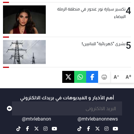
4
تكسير سيارة نور غندور في منطقة الرملة
البيضاء
5
بشرى "كهربائية" للبنانيين!
-
+
A
A
أهم الأخبار و الفيديوهات في بريدك الالكتروني
@mtvlebanon
@mtvlebanonnews