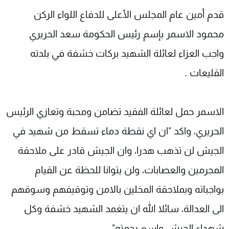
شاهد البرامج
قدم أمين عام المجلس الأعلى للدفاع اللواء الركن
الترددات
محمود الاسمر بإسم رئيس الحكومة سعد الحريري
واجب العزاء لعائلة الشهيد بركات خشفة في بلدته
عن MTV
وظائف
الإنـتـاج
تواصل معنا
القليعات .
لاعلاناتكم
شروط الإسـتخدام
سياسة الخصوصية
الاسمر حمل لعائلة الفقيد تضامن ومحبة وتعازي الرئيس
الحريري، واكد "ان اي نقطة دماء تسقط من شهيد في
الجيش لن تذهب هدرا، وان الجيش قادر على ملاحقة
المجرمين والعصابات، ولن يتوانا للحظة عن القيام
بواجباته وبملاحقة المخلين بالامن وتوقيفهم وسوقهم
الى العدالة، سائلا الله ان يتغمد الشهيد خشفة وكل
شهداء الجيش واسع رحمته".