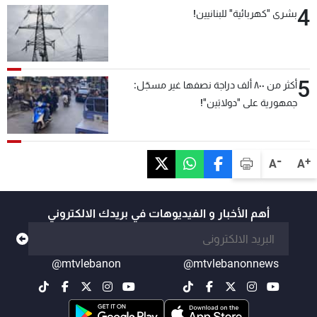
4
بشرى "كهربائية" للبنانيين!
5
أكثر من ٨٠٠ ألف دراجة نصفها غير مسجّل:
جمهورية على "دولابَين"!
-
+
A
A
أهم الأخبار و الفيديوهات في بريدك الالكتروني
@mtvlebanon
@mtvlebanonnews