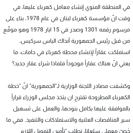
في المنطقة المنوي إنشاء معامل كهرباء عليها، في
وقت انّ مؤسسة كهرباء لبنان في عام 1978، بناء على
مرسوم رقمه 1301 وصدر في 15 ايار 1978 وهو موقّع
من قبل رئيس الجمهورية آنذاك الياس سركيس،
استملكت عقاراً لإنشاء محطة كهرباء في حامات، ما
يعني انّ هناك عقاراً موجوداً فلماذا شراء عقار جديد؟
وكشفت مصادر اللجنة الوزارية لـ"الجمهورية" انّ "خطة
الكهرباء المطروحة تقترح ان يتخذ مجلس الوزراء قراراً
بالموافقة عليها بكامل بنودها، والعمل على تسهيل
سير المناقصات العلنية والاستملاكات والتنفيذ. ففي ما
خَصّ معملي سلعاتا، تطلب "تأمين التمويل اللازم