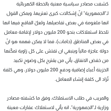
كشفت مصادر سياسية معنية بالخطة الكهربائية
شاهد البرامج
الترددات
لـ"الجمهورية" انّ إشكالات كبرى تعتريها، ويمكن القول
انها ملغومة في بعض تفاصيلها، ولعلّ الفاقع فيها انها
عن MTV
وظائف
تلحظ استملاكات بنحو 200 مليون دولار لإقامة معامل
الإنـتـاج
تواصل معنا
لاعلاناتكم
شروط الإسـتخدام
في بعض المناطق (حامات)، فما لا يمكن فهمه هو انّ
سياسة الخصوصية
دولة عاجزة مالياً وينبغي ان تفتش على كل زاوية تمكّنها
من خفض الانفاق، يأتي من يقترح بكل وضوح تكبيد
الخزينة أعباء إضافية ودفع 200 مليون دولار، وهي كلفة
تُزاد الى كلفة إنشاء المعامل.
والمريب في طلب الاستملاك، وفق ما كشفته مصادر
وزارية لـ"الجمهورية"، انه يأتي لاستملاك عقارات معينة