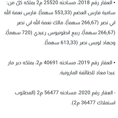
• العقار رقم 2018، مساحته 25520 م2 يملكه كلّ من:
سامية فارس العضم (553,33 سهماً)، فارس نعمة الله
ابي نصر (266,67 سهماً)، مالك نعمة الله ابي نصر
(266,67 سهماً)، ربيع انطونيوس رعيدي (720 سهماً)،
وجهاد لويس نصر (613,33 سهماً).
• العقار رقم 2019، مساحته 40691 م2، يملكه دير مار
عبدا معاد للطائفة المارونية.
- العقار رقم 2020، مساحته 56477 م2 (المطلوب
استملاك 36477 م2).