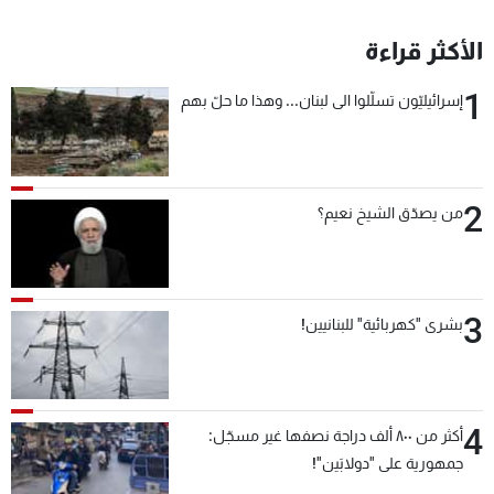
الأكثر قراءة
1
إسرائيليّون تسلّلوا الى لبنان... وهذا ما حلّ بهم
2
من يصدّق الشيخ نعيم؟
3
بشرى "كهربائية" للبنانيين!
4
أكثر من ٨٠٠ ألف دراجة نصفها غير مسجّل:
جمهورية على "دولابَين"!