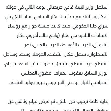
شاهد البرامج
استهل وزير البيئة فادي جريصاتي يومه الثاني في جولته
الترددات
العكارية، بلقاء مع محافظ عكار المحامي عماد اللبكي في
سراي حلبا الحكومي، حيث كانت جلسة حوار مع رؤساء
عن MTV
وظائف
الإنـتـاج
تواصل معنا
الاتحادات البلدية في عكار (وادي خالد، أكروم، عكار
لاعلاناتكم
شروط الإسـتخدام
الشمالي، الدريب الأوسط، الدريب الغربي، نهر
سياسة الخصوصية
الأسطوان، سهل عكار، الشفت، الجومة، وسط وساحل
القيطع، جرد القيطع، عرقة)، بحضور النائب اسعد درغام،
الوزير السابق يعقوب الصراف، عضوي المجلس
السياسي للتيار الوطني الحر جيمي جبور ووليد الاشقر.
بداية كلمة ترحيب من اللبكي، ثم عرض فيلم وثائقي عن
مواطن الجمال الكثيرة في طبيعة عكار وفي كل