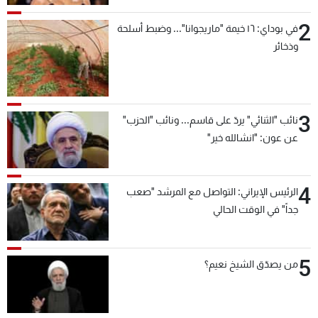
2
في بوداي: ١٦ خيمة "ماريجوانا"... وضبط أسلحة
وذخائر
3
نائب "الثنائي" يردّ على قاسم... ونائب "الحزب"
عن عون: "انشالله خير"
4
الرئيس الإيراني: التواصل مع المرشد "صعب
جداً" في الوقت الحالي
5
من يصدّق الشيخ نعيم؟