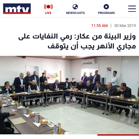
LIVE
NEWSCASTS
PROGRAMS
11:55 AM
30 Mar 2019
en
وزير البيئة من عكار: رمي النفايات على
الأخبار
مجاري الأنهر يجب أن يتوقف
سياسة
ناس
إقتصاد
فن
منوعات
رياضة
كأس العالم
البرامج
جدول البرامج