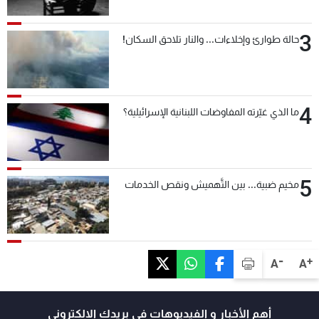
3
حالة طوارئ وإخلاءات... والنار تلاحق السكان!
4
ما الذي غيّرته المفاوضات اللبنانية الإسرائيلية؟
5
مخيم ضبية... بين التَّهميش ونقص الخدمات
-
+
A
A
أهم الأخبار و الفيديوهات في بريدك الالكتروني