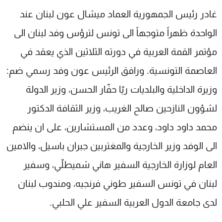
شاهد البرامج
غادر رئيس الجمهورية العماد ميشال عون لبنان عند
الترددات
الواحدة ظهراً متوجهاً الى تونس لترؤس وفد لبنان الى
مؤتمر القمة العربية في دورته الثلاثين الذي يعقد في
عن MTV
وظائف
الإنـتـاج
تواصل معنا
العاصمة التونسية. ورافق الرئيس عون وفد رسمي ضم:
لاعلاناتكم
شروط الإسـتخدام
وزيرة الداخلية والبلديات ريّا حفّار الحسن، وزير الدولة
سياسة الخصوصية
لشؤون النازحين صالح الغريب، وزير الثقافة الدكتور
محمد داود داود، وعدد من المستشارين، على ان ينضم
الى الوفد وزير الخارجية والمغتربين جبران باسيل، والامين
العام لوزارة الخارجية السفير هاني شميطلّي، وسفير
لبنان في تونس السفير طوني فرنجيه، ومندوب لبنان
لدى جامعة الدول العربية السفير علي الحلبي.