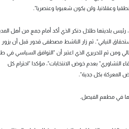
طقيا وعقلانيا، ولن يكون شعبويا وعنصريا".
، رئيس بلديتها طلال دنكر الذي أكد أمام جمع من أهل المدي
تحقاق النيابي". ثم زار الناشط مصطفى قدور قبل أن يزور
ي ومن ثم للحريري الذي اعتبر أن "التوافق السياسي في ط
قاء التشاوري" بعدم خوض الانتخابات"، مؤكدا "احترام كل
 المعركة بكل جدية".
لها في مطعم الفيصل.