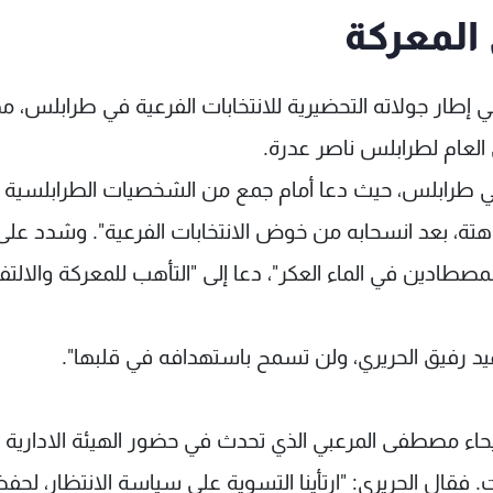
 المعركة
في إطار جولاته التحضيرية للانتخابات الفرعية في طرابلس، مد
 العام لطرابلس ناصر عدرة.
 طرابلس، حيث دعا أمام جمع من الشخصيات الطرابلسية إ
هتة، بعد انسحابه من خوض الانتخابات الفرعية". وشدد على
طادين في الماء العكر"، دعا إلى "التأهب للمعركة والالتف
د رفيق الحريري، ولن تسمح باستهدافه في قلبها".
الفيحاء مصطفى المرعبي الذي تحدث في حضور الهيئة الادارية
فقال الحريري: "ارتأينا التسوية على سياسة الانتظار، لحفظ