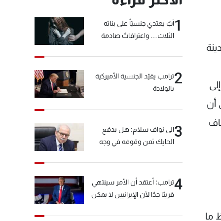
1
أبٌ يعتدي جنسيّاً على بناته
الثلاث… واعترافاتٌ صادمة
ينة
2
ترامب يقيّد الجنسية الأميركية
لى
بالولادة
 أن
اف
3
الى نواف سلام: هل يدفع
الحايك ثمن وقوفه في وجه
خيّاط؟
4
ترامب: أعتقد أن الأمر سينتهي
قريبًا جدًا لأن الإيرانيين لا يمكن
أن يستمروا على هذا الحال
 ما