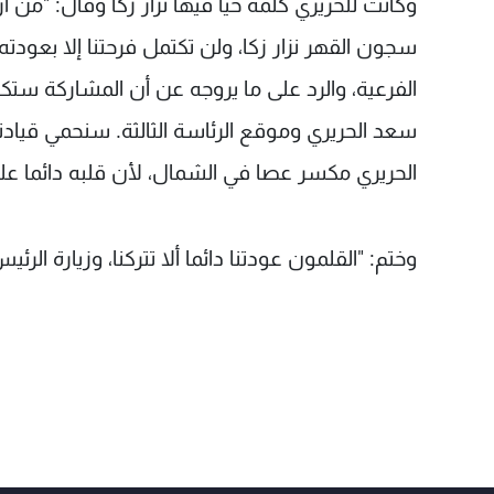
وكانت للحريري كلمة حيا فيها نزار زكا وقال: "من
سجون القهر نزار زكا، ولن تكتمل فرحتنا إلا بع
الفرعية، والرد على ما يروجه عن أن المشاركة ستكو
سعد الحريري وموقع الرئاسة الثالثة. سنحمي قيادت
الحريري مكسر عصا في الشمال، لأن قلبه دائما عل
وختم: "القلمون عودتنا دائما ألا تتركنا، وزيارة الر