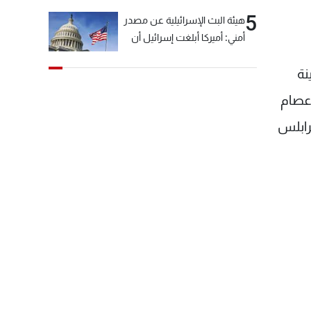
5
هيئة البث الإسرائيلية عن مصدر
أمني: أميركا أبلغت إسرائيل أن
"حزب الله" لم يخرق وقف إطلاق
نة
النار أمس في مجدل زون
وطلبت منها عدم التصعيد
 عصام
خشية أن يؤثر ذلك على
رابلس
مفاوضات روما