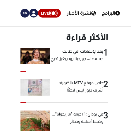
البرامج
نشرة الأخبار
LIVE
en
الأكثر قراءة
1
بعد الإنتقادات التي طالت
جسمها... جورجينا رودريغيز تخرج
عن صمتها
2
خاص موقع MTV بالصّورة:
أشرف دبّور ليس لاجئاً!
3
في بوداي: ١٦ خيمة "ماريجوانا"...
وضبط أسلحة وذخائر