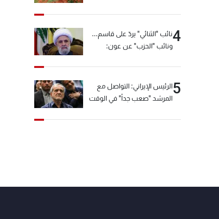
4
نائب "الثنائي" يردّ على قاسم...
ونائب "الحزب" عن عون:
"انشالله خير"
5
الرئيس الإيراني: التواصل مع
المرشد "صعب جداً" في الوقت
الحالي