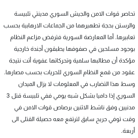
شاهد البرامج
تحاصر قوات الامن والجيش السوري مدينتي تلبيسة
الترددات
والرستن بحجة تطهيرهما من الجماعات الارهابية بحسب
عن MTV
وظائف
تعابيرها. أما المعارضة السورية فترفض مزاعم النظام
الإنـتـاج
تواصل معنا
بوجود مسلحين في صفوفها يطبقون أجندة خارجية
لاعلاناتكم
شروط الإسـتخدام
سياسة الخصوصية
مؤكدة أن مطالبها سلمية وتحركاتها عفوية أتت نتيجة
عقود من قمع النظام السوري للحريات بحسب مصارها.
وسط هذا التضارب في المعلومات لا يزال الميدان
السوري إذا داميا بشكل شبه يومي ففي تلبيسة قتل 3
مدنيين وفق ناشط الاثنين برصاص قوات الامن في
وقت توفي جريح سابق لترتفع معه حصيلة القتلى الى
أربعة.