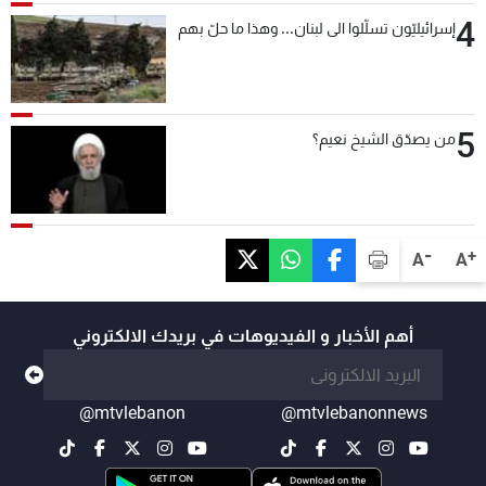
4
إسرائيليّون تسلّلوا الى لبنان... وهذا ما حلّ بهم
5
من يصدّق الشيخ نعيم؟
-
+
A
A
أهم الأخبار و الفيديوهات في بريدك الالكتروني
@mtvlebanon
@mtvlebanonnews