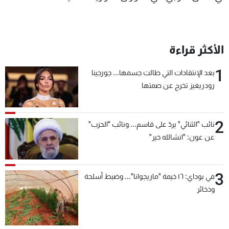
الأكثر قراءة
1
بعد الإنتقادات التي طالت جسمها... جورجينا
رودريغيز تخرج عن صمتها
2
نائب "الثنائي" يردّ على قاسم... ونائب "الحزب"
عن عون: "انشالله خير"
3
في بوداي: ١٦ خيمة "ماريجوانا"... وضبط أسلحة
وذخائر