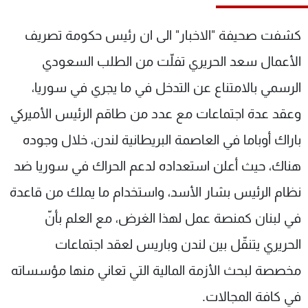
شاهد البرامج
الترددات
كشفت صحيفة "الاخبار" الى ان رئيس حكومة تصريف
الأعمال سعد الحريري تفلّت من الطلب السعودي
عن MTV
وظائف
الرسمي بالامتناع عن التدخل في ما يجري في سوريا،
الإنـتـاج
تواصل معنا
لاعلاناتكم
شروط الإسـتخدام
وعقد عدة اجتماعات مع عدد من طاقم الرئيس الأميركي
سياسة الخصوصية
باراك أوباما في العاصمة البريطانية لندن، خلال وجوده
هناك، حيث أعلن استعداده لدعم الحراك في سوريا ضد
نظام الرئيس بشار الأسد، واستخدام ما يملك من قاعدة
في لبنان كمنصة عمل لهذا الغرض، مع العلم بأنّ
الحريري يتنقّل بين لندن وباريس لعقد اجتماعات
مخصصة لبحث الأزمة المالية التي تعاني منها مؤسساته
في كافة المجالات.