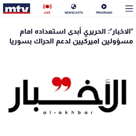
LIVE
NEWSCASTS
PROGRAMS
en
"الاخبار": الحريري أبدى استعداده امام
الأخبار
مسؤولين اميركيين لدعم الحراك بسوريا
سياسة
ناس
إقتصاد
فن
منوعات
رياضة
كأس العالم
البرامج
جدول البرامج