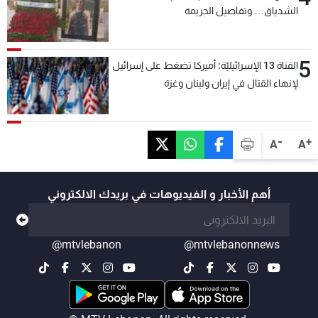
الشدياق… وتفاصيل الجريمة
5
القناة 13 الإسرائيليّة: أميركا تضغط على إسرائيل
لإنهاء القتال في إيران ولبنان وغزة
-
+
A
A
أهم الأخبار و الفيديوهات في بريدك الالكتروني
@mtvlebanon
@mtvlebanonnews