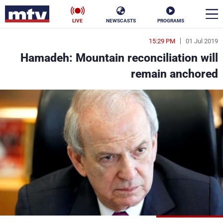
LIVE
NEWSCASTS
PROGRAMS
15:29 PM
01 Jul 2019
en
Hamadeh: Mountain reconciliation will
الأخبار
remain anchored
سياسة
ناس
إقتصاد
فن
منوعات
رياضة
كأس العالم
البرامج
جدول البرامج