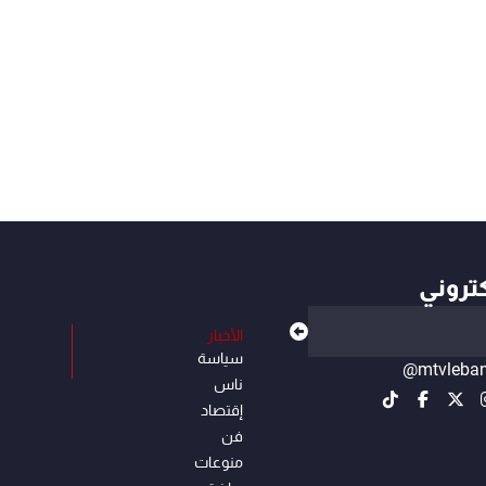
كتروني
الأخبار
سياسة
@mtvleba
ناس
إقتصاد
فن
منوعات