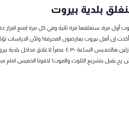
لق بلدية بيروت
روت أول مرة، سنغلقها مرة ثانية وفي كل مرة لمنع اقرار دف
أكدت إن أهل بيروت يعارضون المحرقة! ولأن الدراسات تؤك
خطورة المحارق، وانه لاثقة في امكانية مراقبتها. نازلين هالخمـيس الساعة ٤.٣٠ عصراً لاغلاق مداخل بل
ش رح نقبل بتشريع التلوث والموت! لاقونا الخميس امام مب