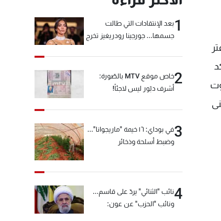
1
بعد الإنتقادات التي طالت
جسمها... جورجينا رودريغيز تخرج
تر
عن صمتها
د
2
خاص موقع MTV بالصّورة:
دية بيروت
أشرف دبّور ليس لاجئاً!
نى
3
في بوداي: ١٦ خيمة "ماريجوانا"...
وضبط أسلحة وذخائر
4
نائب "الثنائي" يردّ على قاسم...
ونائب "الحزب" عن عون:
"انشالله خير"