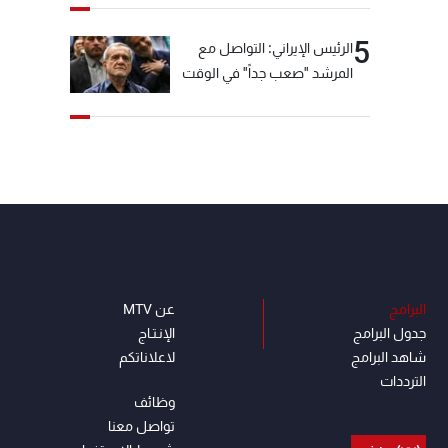
5
الرئيس الإيراني: التواصل مع
المرشد "صعب جداً" في الوقت
الحالي
البرامج
عن MTV
جدول البرامج
الإنـتـاج
شاهد البرامج
لاعلاناتكم
الترددات
وظائف
تواصل معنا