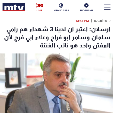
LIVE
NEWSCASTS
PROGRAMS
13:44 PM
02 Jul 2019
en
ارسلان: اعتبر ان لدينا 3 شهداء هم رامي
الأخبار
سلمان وسامر ابو فراج وعلاء ابي فرج لأن
المفتن واحد هو نائب الفتنة
سياسة
ناس
إقتصاد
فن
منوعات
رياضة
كأس العالم
البرامج
جدول البرامج