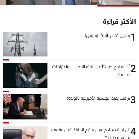
شاهد البرامج
الترددات
الأكثر قراءة
1
بشرى "كهربائية" للبنانيين!
عن MTV
وظائف
الإنـتـاج
تواصل معنا
لاعلاناتكم
شروط الإسـتخدام
سياسة الخصوصية
2
أبٌ يعتدي جنسيّاً على بناته الثلاث… واعترافاتٌ
صادمة
3
ترامب يقيّد الجنسية الأميركية بالولادة
4
الى نواف سلام: هل يدفع الحايك ثمن وقوفه
في وجه خيّاط؟